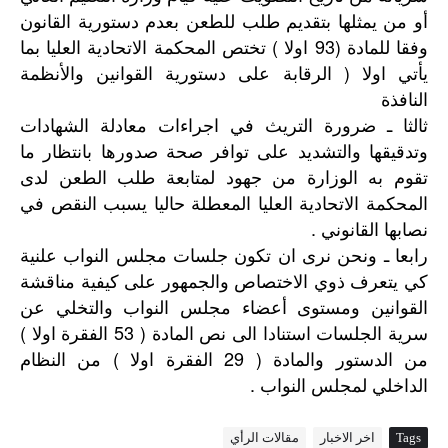
أو من يمثلها بتقديم طلب للطعن بعدم دستورية القانون
وفقا للمادة (93 اولا ) تختص المحكمة الاتحادية العليا بما
يأتي اولا ( الرقابة على دستورية القوانين والأنظمة
النافذة
ثالثا ـ ضرورة التريث في اجراءات معادلة الشهادات
وتدقيقها والتشديد على توافر صحة صدورها بانتظار ما
تقوم به الوزارة من جهود لمتابعة طلب الطعن لدى
المحكمة الاتحادية العليا المعطلة حاليا يسبب النقص في
نصابها القانوني .
رابعا
ـ
ونحن
نرى
ان
تكون
جلسات
مجلس
النواب
علنية
كي
يتعرف
ذوي
الاختصاص
والجمهور
على
كيفية
مناقشة
القوانين
ومستوى
أعضاء
مجلس
النواب
والتخلي
عن
)
( 53
سرية
الجلسات
استنادا
الى
نص
المادة
الفقرة
اولا
)
( 29
من
الدستور
والمادة
الفقرة
اولا
من
النظام
.
الداخلي
لمجلس
النواب
Tags
اخر الاخبار
مقالات الرأي