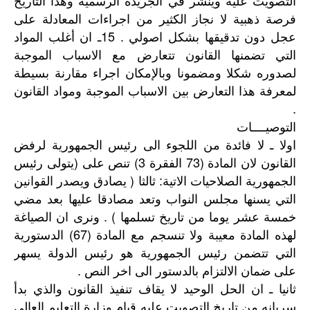
التصويت عليه وينشر في الجريدة الرسمية وهذا التاريخ
فرصة ذهبية لا نجاز الكثير من اجراءات المعادلة على
عجل دون تدقيقها بشكل اصولي . 15ـ ان أغلب المواد
التي تضمنها القانون تتعارض مع الاسباب الموجبة
لصدوره شكلا ومضمونا وبالإمكان اجراء مقارنة بسيطة
لمعرفة هذا التعارض بين الاسباب الموجبة ومواد القانون
.
التوصيــــات
اولا ـ لا فائدة من اللجوء الى رئيس الجمهورية لرفض
القانون لان المادة (73 الفقرة 3) تنص على (يتولى رئيس
الجمهورية الصلاحيات الاتية: ثالثا ( يصادق ويصدر القوانين
التي يسنها مجلس النواب وتعد مصادقا عليها بعد مضي
خمسة عشر يوما من تاريخ تسلمها ) . ونرى ان الصياغة
لهذه المادة معيبة ولا تنسجم مع المادة (67) الدستورية
التي تتضمن رئيس الجمهورية هو رئيس الدولة يسهر
على ضمان الالتزام بالدستور الى اخر النص .
ثانيا ـ ان الحل الوحيد لا يقاف تنفيذ القانون والذي بدأ
سريانه من تاريخ التصويت عليه قيام وزارة التعليم العالي