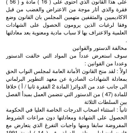
على هذا القانون الذي أحتوى على ( 16 ) مادة و ( 56 )
فقرة والذي أثار موجة من الاعتراض والغضب من قبل
الاكاديميين والمثقفين متهمين المجلس بان القانون وضع
وفقا لرغبات الذين يرومون الحصول على الشهادات
العلمية والاعتراف بها لا سباب مادية ومعنوية بعد معادلتها
.
مخالفة الدستور والقوانين
سوف استعرض عدداً من المواد التي خالفت الدستور
وعددا من القوانين :
اولاً : لقد منح القانون الأمانة العامة لمجلس النواب الحق
بمعادلة الشهادات الصادرة عن معهد التطوير البرلماني
الى جانب عدد من الدوائر( المادة 2 الفقرة ثانيا / أ ) خلافا
للمادة (47 ) من الدستور التي تتضمن العمل بمبدأ الفصل
بين السلطات الثلاثة
ثانياً : استثناء اصحاب الدرجات الخاصة العليا في الحكومة
الحصول على الشهادة ومعادلتها دون مراعات الشروط
المفروضة سابقا ومنها واجبات التفرغ الذي يتعارض مع
قانون انضباط موظفي الدولة رقم ( 14 ) لسنة 1991