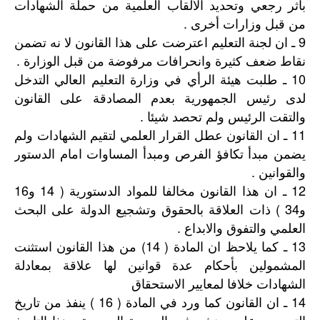
باثر رجعي وتحديد الألقاب العلمية من حملة الشهادات
من قبل وزارات أخرى .
9 ـ ان لجنة التعليم اعترضت على هذا القانون لا نه تضمن
نقاط ضعف كثيرة وانحرافات مرفوضة من قبل الوزارة .
10 ـ طلبت هيئة الرأي في وزارة التعليم العالي التدخل
لدى رئيس الجمهورية بعدم المصادقة على القانون
والتقت الرئيس ولم تحصد شيئا .
11 ـ ان القانون عطل القرار العلمي لتقيم الشهادات ولم
يضمن مبدأ تكافؤ الفرص ومبدأ المساوات امام الدستور
والقوانين .
12 ـ ان هذا القانون مخالفا للمواد الدستورية ( 14 و16
و34 ) ذات العلاقة بالحقوق وتشجيع الدولة على البحث
العلمي والتفوق والابداع .
13 ـ كما يلاحظ ان المادة ( 14) من هذا القانون استثنت
المشمولين بأحكام عدة قوانين لها علاقة بمعادلة
الشهادات خلافا لمعايير الاستحقاق
14 ـ ان القانون كما ورد في المادة ( 16 ) ينفذ من تاريخ