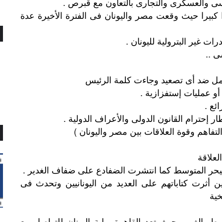
ى والعسكرى والتجارى بالتعاون مع قبرص .
 كبيرا حيث وقعت مصر واليونان فى الفترة الأخيرة عدة
ت غير البترولية لليونان .
ى ..
كامل ضد أى تصعيد وجاءت كلمة الرئيس
و عمليات إستفزازية .
ئع .
 إحترام القانون الدولى والأعراف الدولية .
تفاهم وقوة العلاقات بين مصر واليونان )
لعلاقة
ليحر المتوسط كما انتشرت الضفادع على ضفاف الغدير .
 أثرت كتاباتهم على العديد من اليونانيين وتحدث فى
يخية
سط
بالغرب
حيث
تعد
القاهرة
بوابة
اليونان
للتواصل
مع