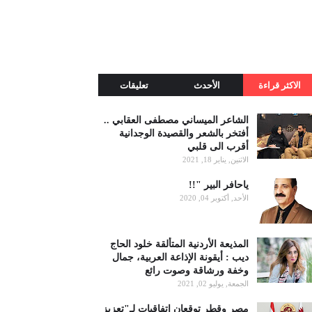
الاكثر قراءة
الأحدث
تعليقات
الشاعر الميساني مصطفى العقابي ..
أفتخر بالشعر والقصيدة الوجدانية
أقرب الى قلبي
الاثنين, يناير 18, 2021
ياحافر البير "!!
الأحد, أكتوبر 04, 2020
المذيعة الأردنية المتألقة خلود الحاج
ديب : أيقونة الإذاعة العربية، جمال
وخفة ورشاقة وصوت رائع
الجمعة, يوليو 02, 2021
مصر وقطر توقعان اتفاقيات لـ"تعزيز