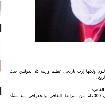
اليوم ولكنها إرث تاريخى عظيم ورثته كلا الدولتين حيث
يخ ...
القاهرة ..
(أن العلاقات المصرية اليونانية ترجع إلى 300عام من الترابط الثقافى والجغرافى منذ نشأة