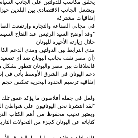
يحقق مكاسب للدولتين على الجانب السياس
ويشغل الجانب الاقتصادى بين البلدين حيزا
إتفاقيات مشتركة
فى مجالى الصناعة والتجارة وإرتفعت الصادرا
*وقد أوضح السيد الرئيس عبد الفتاح السيس
خلال زيارته الأخيرة لليونان
مدى الترابط بين الدولتين ومدى الدعم ال
(أن مصر تقف بجانب اليونان ضد أى تصعيد أ
فالعلاقات بين مصر واليونان تتطور بشكل را
دعم اليونان فى الشرق الأوسط يأتى فى إطار
إتفاقية ترسيم الحدود البحرية تعكس حجم ال
ولعل فى جملة أفلاطون ما يؤكد عمق تلك ا
*لقد انتشرنا نحن اليونانيون على شواطئ ا
ويعتبر نحيب محفوظ من أهم الكتاب الذين
كتاباته عن اليونان كجزء من التحولات التار
فالدولتان
تمثلان
جسرا
لربط
الشرق
الأو