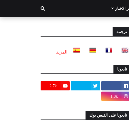
 الاخبار
ترجمة
المزيد
تابعونا
2.7k
1.8k
تابعونا على الفيس بوك