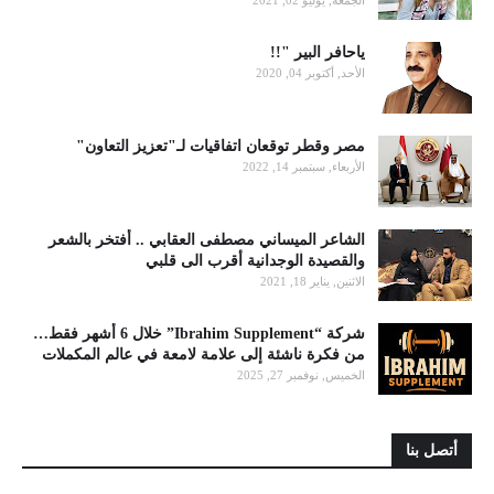
الجمعة, يوليو 02, 2021
ياحافر البير "!!
الأحد, أكتوبر 04, 2020
مصر وقطر توقعان اتفاقيات لـ"تعزيز التعاون"
الأربعاء, سبتمبر 14, 2022
الشاعر الميساني مصطفى العقابي .. أفتخر بالشعر
والقصيدة الوجدانية أقرب الى قلبي
الاثنين, يناير 18, 2021
شركة “Ibrahim Supplement” خلال 6 أشهر فقط…
من فكرة ناشئة إلى علامة لامعة في عالم المكملات
الخميس, نوفمبر 27, 2025
أتصل بنا