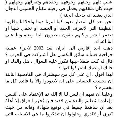
عيني ذلهم وجبنهم وخوفهم وحقدهم وتفرقهم وجهلهم (
حيث كان مثقفيهم يحمل في رقبته مفتاح الخميني الدجال
الذي يعتقد انه يدخله الجنة )
نحن بعد كل انتصار نعود كما امرنا ديننا واخلاقنا وقلوبنا
النظيفة التي لاتعرف الحقد او الحسد او تخفي شيئا او
تضمر الشر ولكنهم يبقون ينظرون الينا ويعاملوننا على
اننا اعداء .
ذهب احد اقاربي الى ايران بعد 2003 لاجراء عملية
جراحية فسأله سائق التكسي هل اشتركت في الحرب ؟
قال له كنت طفلا حينها فكرر عليه السؤال . هل والدك او
خالك او عمك اشتركوا فيها ؟
لهذا اقول : ان على كل من سيشترك في القادسية الثالثة
ان يحسب الحساب على ان لايعودوا والا ما فائدة كل ما
نخسره ؟
وعلينا ان نفهم ان ليس لنا الا الله ثم الإعتماد على النَفس
وإعادة التَنظيم والبدء من جَديد فلن يُحرر العراق إلا أهلهُ
بعد ان ساهمنا جميعا في توقيع شهادة وفاته من حَيث
نَدري أو لانَدري وحاولوا ان تتذكروا ما هي الاسباب التي