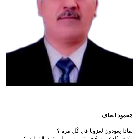
مَحمود الجاف
لماذا يعودون لغزونا في كُل مَرة ؟
وكيفَ نُلدغ من جُحر مَرتين ... بل مئات المَرات ؟