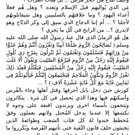
مَن الذي يُواليهم قبل الإسلام وبَعده ؟ وهل هُم فعلاً
أعداء اليهود ؟ وما علاقتهُم بالصليبيين وهل سَيقاتلونهُم
لأجلنا ؟ ... أم إننا الدجاج الذي سيق إلى وكر الذبّاح وهو
لايدري ؟... من الرابح في كُل ما يَجري ؟
هل هُو الزمانُ الذي قال عنهُ رسولُ الله صلى الله عليهِ
وسلم ( تُصَالِحُونَ الرُّومَ صُلْحًا آمِنًا وَتَغْزُونَ أَنْتُمْ وَهُمْ عَدُوًّا
مِنْ وَرَائِهِمْ فَتَسْلَمُونَ وَتَغْنَمُونَ ثُمَّ تَنْزِلُونَ بِمَرْجٍ ذِي تُلُولٍ
فَيَقُومُ إِلَيْهِ رَجُلٌ مِنْ الرُّومِ فَيَرْفَعُ الصَّلِيبَ وَيَقُولُ أَلَا غَلَبَ
الصَّلِيبُ فَيَقُومُ إِلَيْهِ رَجُلٌ مِنْ الْمُسْلِمِينَ فَيَقْتُلُهُ فَعِنْدَ ذَلِكَ
تَغْدِرُ الرُّومُ وَتَكُونُ الْمَلَاحِمُ فَيَجْتَمِعُونَ إِلَيْكُمْ فَيَأْتُونَكُمْ فِي
ثَمَانِينَ غَايَةً مَعَ كُلِّ غَايَةٍ عَشْرَةُ آلاف ) ؟ ...
كورش حينَ دخل بابل أحرقها وقتل أهلها وجاء بالفُرس
وأسكنهُم فيها وهذا الذي يَحصل في كل مَرة . يتكاثرون
ويَتخفون بأسماء اخرى ويرتدون اقنعة على وجوه لا
نكشفها إلا عندما يدخل المُحتل ولانهم يعملون وفقَ
مُخطط جَندوا لهُ كل فئات الشعب وطوائفهُ الذين
يَختبئون خلفَ قانون التُقية حَتى تأتيهم الفُرصة ويُكَرروا ما