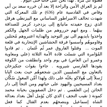
فعلوهُ كل مرة . لهذا نحنُ على حالنا حتى اليوم .
لم يرَ العراق الأمن والراحة إلا بعد أن حَرره سعد بن أبي
وقاص في القادسية عام (636) م تلك المعركة التي
شهدت تحالف الامبراطور الساساني مع البيزنطي هرقل
الذي زوج حفيدته مانيانغ إلى يزدجرد كرمز للصداقة
بينهُما . ومع انهم حرروهم من ظلمات الجهل والكفر
واخذوا بايديهم الى نور التوحيد والهداية اعتبروهم مُحتلين
وقاوموهُم وأسسوا فرقة الحشاشين الإنتحارية في قلعة
الموت ... وقتلوا الفاروق عمر ثُم عُثمان . ثم قادوا
المُؤامرة التي شملت قادة الأمة الثلاثة (علي ومعاوية
وعمرو ابن العاص) في يوم واحد وانطلقت من الكوفة
يقودها الفارسي شيرويه . جاءوا بقوات جنكيزخان
بالتعاون مع الصليبيين الذين شجعوهُم حيث بعث البابا
رُسلاً إلى هُولاكو يحُثّه على ذلك ولهذا أمَّن المغول سُكَّان
بغداد المسيحيين واليهود على حياتهم ومن التجأ إلى دار
الخائن إبن العلقمي . ثم دخل الصفويون بخيانة محمد
كمونة ( نقيب النجف ) الذي كان يُؤمل أهلَ بغداد بعدالة
الشاه إسماعيل وينصحهُم بعدم القتال كما فعل