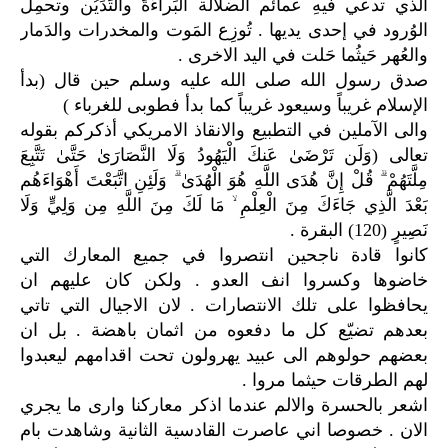
الذي تدعي فيهِ عمائم الضلالة البَراءَةَ والتَدَيُن وتحمِل
الوُرود في إحدى يديها . تُوزِع المَوت والمخدرات والدَمار
والعُهر حَيثُما حَلت في اليد الاخرى .
صدق رسول الله صلى الله عليه وسلم حين قال (بدأ
الإسلام غريباً وسيعود غريباً كما بدأ فطوبى للغرباء )
والى الآملين في التطبيع والانقاذ الامريكي أذكركم بقوله
تعالى (وَلَن تَرْضَىٰ عَنكَ الْيَهُودُ وَلَا النَّصَارَىٰ حَتَّىٰ تَتَّبِعَ
مِلَّتَهُمْ ۗ قُلْ إِنَّ هُدَى اللَّهِ هُوَ الْهُدَىٰ ۗ وَلَئِنِ اتَّبَعْتَ أَهْوَاءَهُم
بَعْدَ الَّذِي جَاءَكَ مِنَ الْعِلْمِ ۙ مَا لَكَ مِنَ اللَّهِ مِن وَلِيٍّ وَلَا
نَصِيرٍ (120) البقرة .
كانوا قادة ناجحين انتصروا في جميع المعارك التي
خاضوها وكسروا انف العدو . ولكن كان عليهم ان
يحافظوا على تلك الانتصارات . لان الاجيال التي تاتي
بعدهم تضيّع كل ما دفعوه من اثمان باهضة . بل ان
بعضهم حولوهم الى عبيد يهرولون تحت اقدامهم ليعبدوا
لهم الطرقات حيثما مروا .
اشعر بالحسرة والالم عندما اذكر معاركنا وارى ما يجري
الان . خصوصا اني عاصرت القادسية الثانية وشاهدت بام