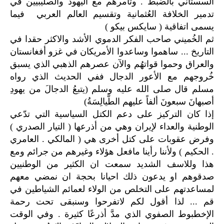
السستاني بالضبط . وتآمرهم مع اليهود والصليبيين في
تدمير الخلافة العُثمانية وتقسيم العالم العربي فيما
يسمى اتفاقية ( سايكس بيكو )
ثم الخُميني صاحب الفكر الدموي الأشد والاكثر حقدا في
التاريخ ... ساهموا وساعدوا الأمريكان في غزو أفغانستان
والعراق وحموا قواتهُم والآن عصرهم الذهبي الذي يسبق
خُروجهم مع الأعور الدجال ففي الحديث الذي رواه
مسلم قال صلى الله عليه وسلم (يتبعُ الدجالَ من يهودِ
أصبهانَ سبعونَ ألفاً عليهم الطَّيالِسَةُ)
إذا كان التركيز على دعم الكتل السياسية التي تدّعي
الوطنية والعداء لإيران وهي من أذرعها ( التيار الصدري )
وفرض عقوبات على كتل أخرى هي ( المالكي . العامري
. الحكيم ) ولأننا رأينا مافعل هؤلاء وغيرهم من جرائم ومع
هذا وللاسف الشديد سمعت ان الكثير من الوطنيين
صدقوهم او يدعون ذلك احيانا بحجة ان نمضي معهم
لمساعدتهم على التخلص من الولاء لعمائم الشياطين في
قم ... لذا أقول لكم لاتفرحوا وسنبقى تحت رحمة
الإخطبوط الصفوي الذي مدَّ أذرعًا كثيرة . وفي الوقت