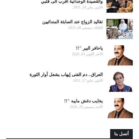
والقصيدة الوجدانية أقرب الى قلبي
الاثنين, يناير 18, 2021
تقاليد الزواج عند الصابئة المندائيين
الثلاثاء, ديسمبر 06, 2022
ياحافر البير "!!
الأحد, أكتوبر 04, 2020
العراق.. دم الفتى إيهاب يشعل أوار الثورة
الاثنين, مايو 17, 2021
يخايب دغش مابيه "!!
الأحد, ديسمبر 20, 2020
أتصل بنا