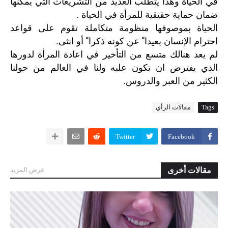
في الحياة وهذا يتطلب العديد من التشريعات التي يمكنها
ضمان حماية حقيقية للمرأة في الحياة .
الحياة بموصوفها منظومة متكاملة تقوم على قواعد
احترام الإنسان بعيدا ً عن كونه ذكرا ً أو انثى.
لم
يعد
هنالك
متسع
من
التأخير
في
اعادة
المرأة
لدورها
الذي
يفترض
ان
تكون
عليه
ولنا
في
العالم
من
حولنا
.
الكثير
من
العبر
والدروس
Tags
مقالات الرأي
Twitter
Facebook
مقالات أخرى
عرض المزيد