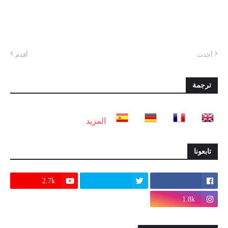
أحدث
أقدم
ترجمة
المزيد
تابعونا
2.7k
1.8k