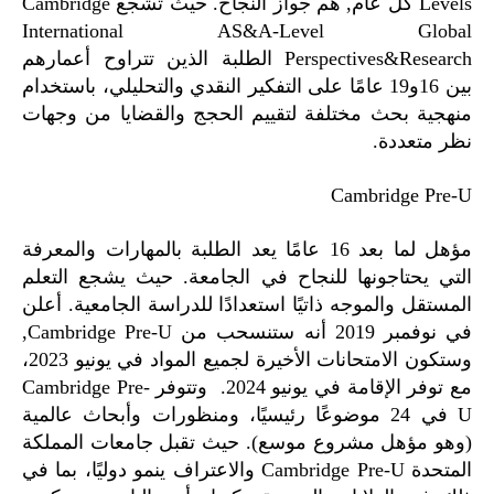
Levels كل عام, هم جواز النجاح. حيث تشجع Cambridge
International AS&A-Level Global
Perspectives&Research الطلبة الذين تتراوح أعمارهم
بين 16و19 عامًا على التفكير النقدي والتحليلي، باستخدام
منهجية بحث مختلفة لتقييم الحجج والقضايا من وجهات
نظر متعددة.
Cambridge Pre-U
مؤهل لما بعد 16 عامًا يعد الطلبة بالمهارات والمعرفة
التي يحتاجونها للنجاح في الجامعة. حيث يشجع التعلم
المستقل والموجه ذاتيًا استعدادًا للدراسة الجامعية. أعلن
في نوفمبر 2019 أنه ستنسحب من Cambridge Pre-U,
وستكون الامتحانات الأخيرة لجميع المواد في يونيو 2023،
مع توفر الإقامة في يونيو 2024. وتتوفر Cambridge Pre-
U في 24 موضوعًا رئيسيًا، ومنظورات وأبحاث عالمية
(وهو مؤهل مشروع موسع). حيث تقبل جامعات المملكة
المتحدة Cambridge Pre-U والاعتراف ينمو دوليًا، بما في