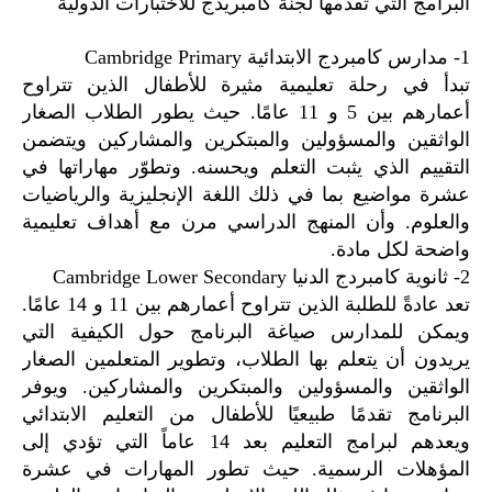
البرامج التي تقدّمها لجنة كامبريدج للاختبارات الدولية
1- مدارس كامبردج الابتدائية Cambridge Primary
تبدأ في رحلة تعليمية مثيرة للأطفال الذين تتراوح
أعمارهم بين 5 و 11 عامًا. حيث يطور الطلاب الصغار
الواثقين والمسؤولين والمبتكرين والمشاركين ويتضمن
التقييم الذي يثبت التعلم ويحسنه. وتطوّر مهاراتها في
عشرة مواضيع بما في ذلك اللغة الإنجليزية والرياضيات
والعلوم. وأن المنهج الدراسي مرن مع أهداف تعليمية
واضحة لكل مادة.
2- ثانوية كامبردج الدنيا Cambridge Lower Secondary
تعد عادةً للطلبة الذين تتراوح أعمارهم بين 11 و 14 عامًا.
ويمكن للمدارس صياغة البرنامج حول الكيفية التي
يريدون أن يتعلم بها الطلاب، وتطوير المتعلمين الصغار
الواثقين والمسؤولين والمبتكرين والمشاركين. ويوفر
البرنامج تقدمًا طبيعيًا للأطفال من التعليم الابتدائي
ويعدهم لبرامج التعليم بعد 14 عاماً التي تؤدي إلى
المؤهلات الرسمية. حيث تطور المهارات في عشرة