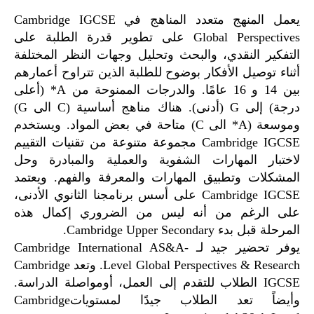
يعمل المنهج متعدد المناهج في Cambridge IGCSE
Global Perspectives على تطوير قدرة الطلبة على
التفكير النقدي، والبحث وتحليل وجهات النظر المختلفة
أثناء توصيل الأفكار بوضوح للطلبة الذين تتراوح أعمارهم
بين 14 و 16 عامًا. والدرجات الممنوحة من A* (أعلى
درجة) إلى G (أدنى). هناك مناهج أساسية (C الى G)
وموسعة (A* الى C) متاحة في بعض المواد. ويستخدم
Cambridge IGCSE مجموعة متنوعة من تقنيات التقييم
لاختبار المهارات الشفوية والعملية والمبادرة وحل
المشكلات وتطبيق المهارات والمعرفة والفهم. ويعتمد
Cambridge IGCSE على أسس برنامجنا الثانوي الأدنى،
على الرغم من أنه ليس من الضروري إكمال هذه
المرحلة قبل بدء Cambridge Upper Secondary.
يوفر تحضير جيد لـ Cambridge International AS&A-
Level Global Perspectives & Research. وتعد Cambridge
IGCSE الطلاب للتقدم إلى العمل، أومواصلة الدراسة.
وأيضاً تعد الطلاب جيدًا لمستوياتCambridge