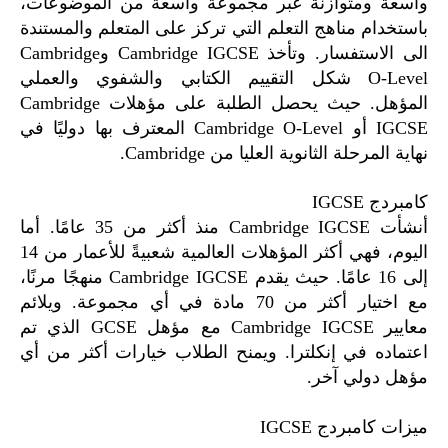
واسعة ومتوازنة عبر مجموعة واسعة من الموضوعات،
باستخدام مناهج التعلم التي تركز على المتعلم والمستندة
الى الاستفسار. وتأخذ Cambridge IGCSE وCambridge
O-Level شكل التقييم الكتابي والشفوي والعملي
المؤهل. حيث يحصل الطلبة على مؤهلات Cambridge
IGCSE أو Cambridge O-Level المعترف بها دوليًا في
نهاية المرحلة الثانوية العليا من Cambridge.
كامبردج IGCSE
أنشأت Cambridge IGCSE منذ أكثر من 35 عامًا. أما
اليوم، فهي أكثر المؤهلات العالمية شعبيةً للأعمار من 14
إلى 16 عامًا. حيث يقدم Cambridge IGCSE منهجًا مرنًا،
مع اختيار أكثر من 70 مادة في أي مجموعة. ويلائم
معايير Cambridge IGCSE مع مؤهل GCSE الذي تم
اعتماده في إنكلترا. ويمنح الطلاب خيارات أكثر من أي
مؤهل دولي آخر.
ميزات كامبردج IGCSE