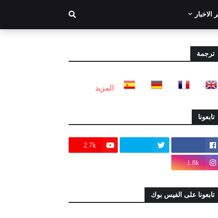
 الاخبار
ترجمة
المزيد
تابعونا
2.7k
1.8k
تابعونا على الفيس بوك