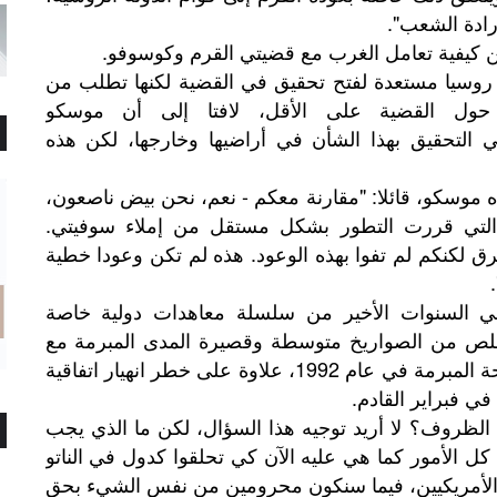
رادة الشعب".
ين كيفية تعامل الغرب مع قضيتي القرم وكوسوفو.
 روسيا مستعدة لفتح تحقيق في القضية لكنها تطلب من
ة حول القضية على الأقل، لافتا إلى أن موسكو
 التحقيق بهذا الشأن في أراضيها وخارجها، لكن هذه
ه موسكو، قائلا: "مقارنة معكم - نعم، نحن بيض ناصعون،
ب التي قررت التطور بشكل مستقل من إملاء سوفيتي.
رق لكنكم لم تفوا بهذه الوعود. هذه لم تكن وعودا خطية
 في السنوات الأخير من سلسلة معاهدات دولية خاصة
التخلص من الصواريخ متوسطة وقصيرة المدى المبرمة مع
موسكو عام 1987، واتفاقية السماء المفتوحة المبرمة في عام 1992، علاوة على خطر انهيار اتفاقية
في فبراير القادم.
ه الظروف؟ لا أريد توجيه هذا السؤال، لكن ما الذي يجب
كل الأمور كما هي عليه الآن كي تحلقوا كدول في الناتو
اء الأمريكيين، فيما سنكون محرومين من نفس الشيء بحق