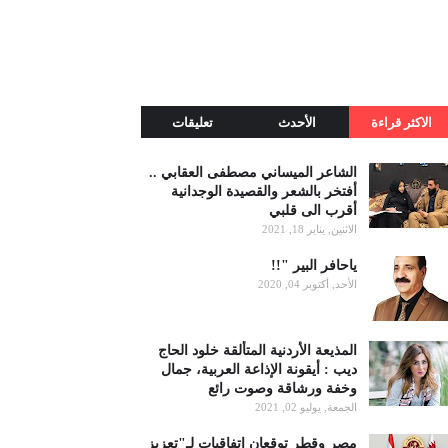
الاكثر قراءة
الأحدث
تعليقات
الشاعر الميساني مصطفى العقابي ..
أفتخر بالشعر والقصيدة الوجدانية
أقرب الى قلبي
الاثنين, يناير 18, 2021
ياحافر البير "!!
الأحد, أكتوبر 04, 2020
المذيعة الأردنية المتألقة خلود الحاج
ديب : أيقونة الإذاعة العربية، جمال
وخفة ورشاقة وصوت رائع
الجمعة, يوليو 02, 2021
مصر وقطر توقعان اتفاقيات لـ"تعزيز