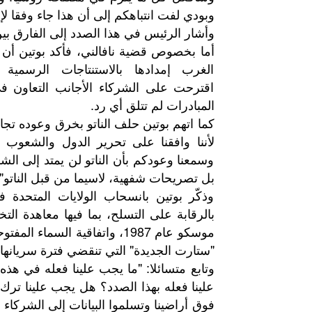
وبودي لفت انتباهكم إلى أن هذا جاء وفقا لإ
وأشار الرئيس في هذا الصدد إلى الفارق ب
أما بخصوص قضية نافالني، فأكد بوتين أن
الغرب إمدادها بالاستنتاجات الرسمي
اقترحت على الشركاء الأجانب التعاون في
المبادرات لم تتلق أي رد.
كما اتهم بوتين حلف الناتو بخرق وعوده تجا
لأننا وافقنا على تحرير الدول والشعو
وسمعنا وعودكم بأن الناتو لن يمتد إلى الش
بل تصريحات شفهية، لاسيما من قبل الناتو".
وذكّر بوتين بانسحاب الولايات المتحدة
بالرقابة على التسلح، بما فيها معاهدة 
"ستارت الجديدة" التي تنقضي فترة سريانها 
وتابع متسائلا: "ما يجب علينا فعله في هذ
علينا فعله بهذا الصدد؟ هل يجب علينا ترك 
فوق أراضينا وتسلموا البيانات إلى الشرك