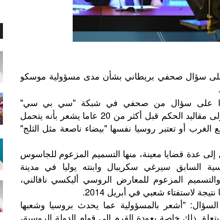
ة على سؤال صحفي بريطاني بشأن مدى مسؤولية موسكو
 ردا على سؤال من صحفي في شبكة "سي بي سي"
البريطانية بشأن ما إذا كان الرئيس الذي تولى مقاليد الحكم قبل أكثر من 20 عاما يشعر بأنه يتحمل
الغرب أو تعتبر روسيا نفسها "بيضاء ناصعة مثل الثلج"
ى عدة قضايا معينة، منها التسميم المزعوم للجاسوس
ية السابق سيرغي سكريبال وابنته يوليا في مدينة
بوري البريطانية في مارس 2018، والتسميم المزعوم للمعارض الروسي أليكسي نافالني،
يجة لاستفتاء شعبي في أبريل 2014.
لسؤال: "أشعر بالمسؤولية عما يحدث بروسيا وشعبها
علق ذلك خاصة بعودة القرم إلى قوام الدولة الروسية،