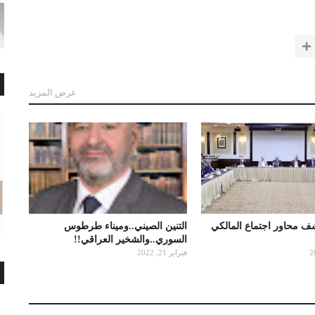
عرض المزيد
شف محاور اجتماع المالكي
التنين الصيني..وميناء طرطوس
السوري..والشخير العراقي!!
فبراير 21, 2022