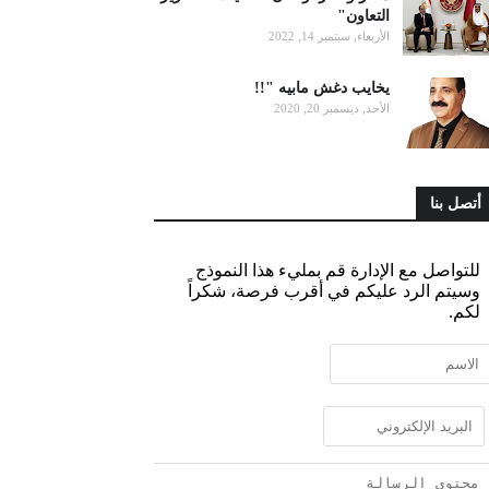
التعاون"
الأربعاء, سبتمبر 14, 2022
يخايب دغش مابيه "!!
الأحد, ديسمبر 20, 2020
أتصل بنا
للتواصل مع الإدارة قم بمليء هذا النموذج
وسيتم الرد عليكم في أقرب فرصة، شكراً
لكم.