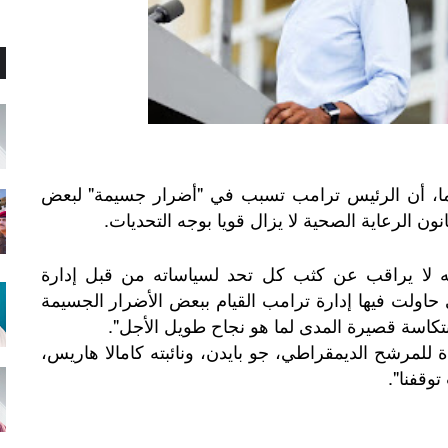
باما، أن الرئيس ترامب تسبب في "أضرار جسيمة" لبعض
ون الرعاية الصحية لا يزال قويا بوجه التحديات.
نه لا يراقب عن كثب كل تحد لسياساته من قبل إدارة
 حاولت فيها إدارة ترامب القيام ببعض الأضرار الجسيمة
نتكاسة قصيرة المدى لما هو نجاح طويل الأجل".
دة للمرشح الديمقراطي، جو بايدن، ونائبته كامالا هاريس،
وقفنا".