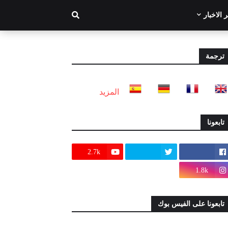
 الاخبار
ترجمة
المزيد
تابعونا
2.7k
1.8k
تابعونا على الفيس بوك