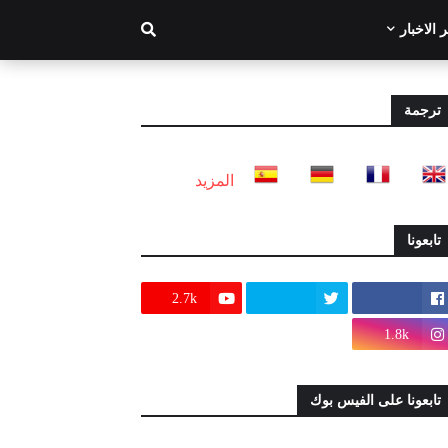
 الاخبار
ترجمة
المزيد
تابعونا
2.7k
1.8k
تابعونا على الفيس بوك