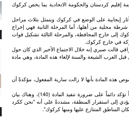
 إقليم كردستان والحكومة الاتحادية بما يخص كركوك
ثار إيجابية على الوضع في كركوك ويتمثل بثلاث مراحل
طة محلية من أهلها، أما المرحلة الثانية فهي إخراج
كوك إلى خارج المحافظة، والمرحلة الثالثة تشكيل قوات
كة في خارج كركوك.
) في الدستور العراقي قالت صبري إنه خلال الاجتماع الأخير الذي كان حول
اك توجهاً من قبل العرب الشيعة والسنة لإلغاء هذه المادة، وهي مادة
 هذه المادة بأنها لا زالت سارية المفعول، مؤكدةً أن
(140)
تؤكد
دائماً
على
ضرورة
تنفيذ
المادة
،
وهناك
بيان
"
ؤدي
إلى
استقرار
المنطقة،
مشددةً
على
أنه
نحن
ككرد
".
ان
المناطق
المتنازع
عليها
ومنها
كركوك