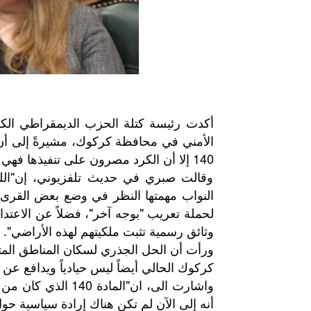
أكدت رئيسة كتلة الحزب الديمقراطي الك
الأمني في محافظة كركوك، مشيرةً إلى أن ه
140 إلا أن الكرد مصرون على تنفيذها فهي الحل الوحيد لسكان المناطق المتنازع عليها.
وقالت صبري في حديث تلفزيوني، إن"الل
النواب مهمتها النظر في وضع بعض القرى 
لحملة تعريب "بوجه آخر"، فضلاً عن الاعت
وثائق رسمية تثبت ملكيتهم لهذه الأراضي".
كركوك الحالي أيضاً ليس حيادياً ويدافع عن
واشارت الى، ان"الم
أنه إلى الآن لم تكن هناك إرادة سياسية حو