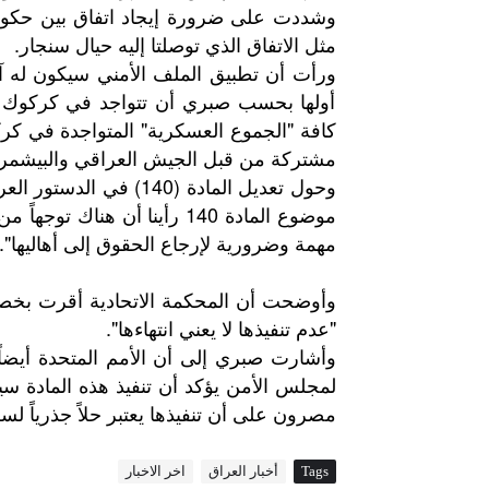
وشددت على ضرورة إيجاد اتفاق بين حكومة
مثل الاتفاق الذي توصلتا إليه حيال سنجار.
ورأت أن تطبيق الملف الأمني سيكون له آ
أولها بحسب صبري أن تتواجد في كركوك شر
كافة "الجموع العسكرية" المتواجدة في كر
مشتركة من قبل الجيش العراقي والبيشمر
وحول تعديل المادة (140
موضوع المادة 140 رأينا أن هن
مهمة وضرورية لإرجاع الحقوق إلى أهاليها".
وأوضحت أن المحكمة الاتحادية أقرت بخصوص
"عدم تنفيذها لا يعني انتهاءها".
وأشارت
صبري
إلى
أن
الأمم
المتحدة
أيضاً
لمجلس
الأمن
يؤكد
أن
تنفيذ
هذه
المادة
سي
مصرون
على
أن
تنفيذها
يعتبر
حلاً
جذرياً
لسك
Tags
أخبار العراق
اخر الاخبار