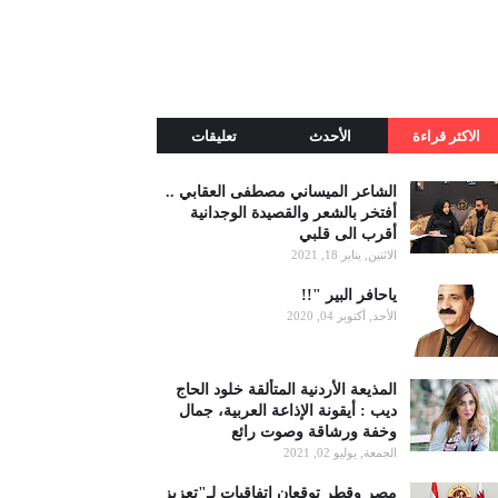
الاكثر قراءة
الأحدث
تعليقات
الشاعر الميساني مصطفى العقابي ..
أفتخر بالشعر والقصيدة الوجدانية
أقرب الى قلبي
الاثنين, يناير 18, 2021
ياحافر البير "!!
الأحد, أكتوبر 04, 2020
المذيعة الأردنية المتألقة خلود الحاج
ديب : أيقونة الإذاعة العربية، جمال
وخفة ورشاقة وصوت رائع
الجمعة, يوليو 02, 2021
مصر وقطر توقعان اتفاقيات لـ"تعزيز