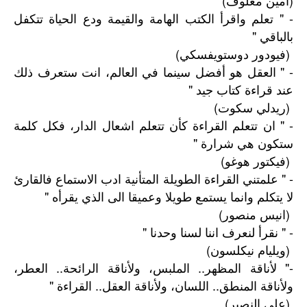
(أمين معلوف)
- " تعلم واقرأ الكتب الهامة والقيمة ودع الحياة تتكفل
بالباقي "
(فيودور دوستويفسكي)
- " العقل هو أفضل سينما في العالم، انت ستعرف ذلك
عند قراءة كتاب جيد "
(ريدلي سكوت)
- " ان تتعلم القراءة كأن تتعلم اشعال الدار، فكل كلمة
ستكون هي شرارة "
(فيكتور هوغو)
- " علمتني القراءة الطويلة المتأنية ادب الاستماع فالقارئ
لا يتكلم وانما يستمع طويلا وعميقا الى الذي يقرأه "
(انيس منصور)
- " نقرأ لنعرف اننا لسنا وحدنا "
(ويليام نيكلسون)
-" لأناقة المظهر.. الملبس، ولأناقة الرائحة.. العطر،
ولأناقة المنطق.. اللسان، ولأناقة العقل.. القراءة "
(علي النصير)