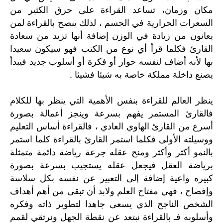
مكان وزمان، تساعد القراءة على حرق الكثير من
السعرات الحرارية في الجسم ، لذلك ينصح بالقراءة لمن
يعانون من زيادة في الوزن إضافة أنها تزيد من سعادة
القارئ فكلما قرأ أي نوع من الكتب فهو سيكون سعيدا
بها لأنه أضاف لنفسه حوار أو فكرة أو أسلوب جديد فيبدأ
يصنع داخلة مملكة خاصة به شيئا فشيئا .
ينظر العالم للقراءة بنفس الأهمية التي ينظر بها للكلام
فالقارئ المستمر يفهم بسرعة وينجز أعمالة بصورة
أسرع من القارئ الهاوي العادي ، فالقراءة أساس التعليم
ووسيلته الأولى فكلما استمر القارئ بالقراءة كلما استمر
بالنمو أكثر وأكثر ومنح عقله جرعة رياضة دائمة متمثلة
برياضة العقل فيجعل عقله يستجيب بسرعة بصورة
كبيره واعية إضافة إلى التعبير عن نفسه بكل سلاسة
وإفصاح ، فهي مفتاح العلم ولابد أن تبقى من أهم أهداف
الشخص الناجح الذي يسعى جاهدا لتطوير ذاته وفكره
وأسلوبه فـ بالقراءة نبتعد عن نقطة الجهل ونرتقي لقمم