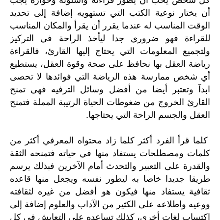
أن يختار نوعية الكتب التي تستهويه إضافة إلى تحديد
الوقت المناسب له عندما يقرر أن يقرأ والمكان المناسب
للقراءة فهو ضروري جدا ليأخذ الراحة في التركيز
ولتجميع المعلومات التي يحتاج إليها القارئ، فالقراءة
رياضة العقل بها نحافظ على صحة وقوة العقل، يستطيع
أي شخص ممارسة هذه الرياضة التي فوائدها لا تحصى
ابدآ وتعتبر أيضا من أفضل وسائل الترفيه فهي تمنح
القارئ الخروج من ضغوطات الحياة الرتيبة المملة فتمنح
العقل والجسم الراحة التي يحتاجها.
كلما قرأ الفرد أكثر كلما زاد محتواه المعرفي أكثر من
كلمات ومصطلحات يستفاد منها في حياته فتمنحه الثقة
والقدرة على التعبير والتحدث أمام الآخرين فبذلك يرسم
طريقا جديدا خاصا به ليطور نفسه ويجعل منها قاعده
ثقافية يستفاد منها فيكون هو أفضل من غيره لثقافته
ووعيه واطلاعه على الكثير من الآداب والعلوم إضافة إلى
اكتساب لغات أخرى، كذلك تساعده على التعايش في كل