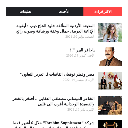
الاكثر قراءة
الأحدث
تعليقات
المذيعة الأردنية المتألقة خلود الحاج ديب : أيقونة
الإذاعة العربية، جمال وخفة ورشاقة وصوت رائع
الجمعة, يوليو 02, 2021
ياحافر البير "!!
الأحد, أكتوبر 04, 2020
مصر وقطر توقعان اتفاقيات لـ"تعزيز التعاون"
الأربعاء, سبتمبر 14, 2022
الشاعر الميساني مصطفى العقابي .. أفتخر بالشعر
والقصيدة الوجدانية أقرب الى قلبي
الاثنين, يناير 18, 2021
شركة “Ibrahim Supplement” خلال 6 أشهر فقط…