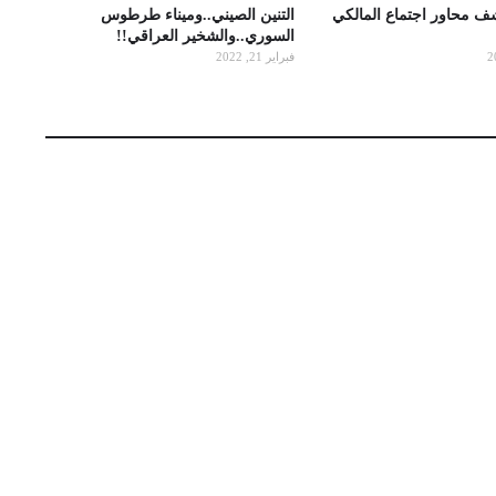
شف محاور اجتماع المالكي
التنين الصيني..وميناء طرطوس
السوري..والشخير العراقي!!
فبراير 21, 2022