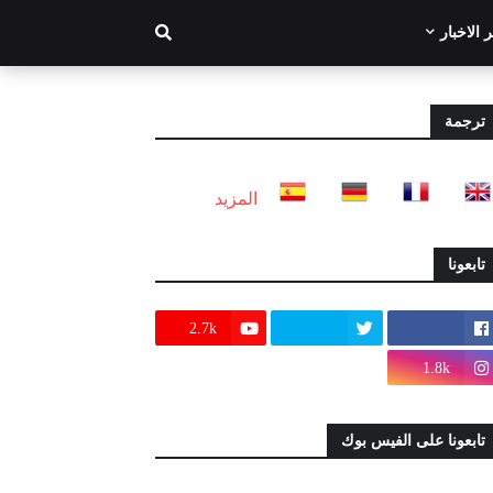
 الاخبار
ترجمة
المزيد
تابعونا
2.7k
1.8k
تابعونا على الفيس بوك