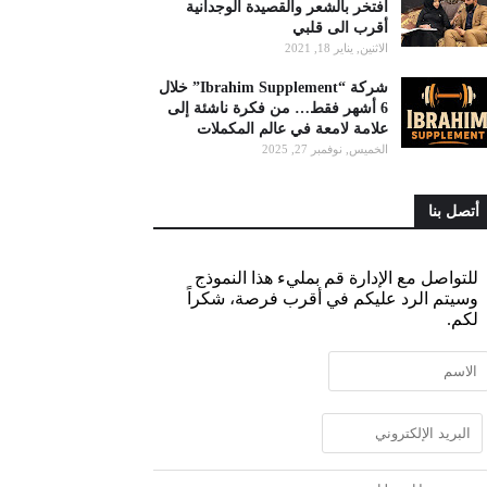
أفتخر بالشعر والقصيدة الوجدانية
أقرب الى قلبي
الاثنين, يناير 18, 2021
شركة “Ibrahim Supplement” خلال
6 أشهر فقط… من فكرة ناشئة إلى
علامة لامعة في عالم المكملات
الخميس, نوفمبر 27, 2025
أتصل بنا
للتواصل مع الإدارة قم بمليء هذا النموذج
وسيتم الرد عليكم في أقرب فرصة، شكراً
لكم.