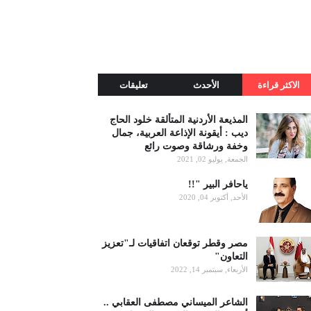
الاكثر قراءة
الأحدث
تعليقات
المذيعة الأردنية المتألقة خلود الحاج
ديب : أيقونة الإذاعة العربية، جمال
وخفة ورشاقة وصوت رائع
الجمعة, يوليو 02, 2021
ياحافر البير "!!
الأحد, أكتوبر 04, 2020
مصر وقطر توقعان اتفاقيات لـ"تعزيز
التعاون"
الأربعاء, سبتمبر 14, 2022
الشاعر الميساني مصطفى العقابي ..