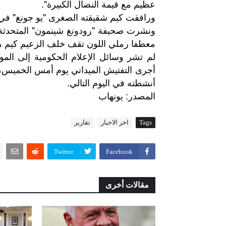
عظيم مع قيمة النضال الكبيرة".
ورافقت كيم شقيقته الصغرى "يو جونغ" في أ
ونشرت صحيفة "رودونغ شينمون" المتحدثة
معطفا رملي اللون تقف خلف الزعيم كيم م
لم تشر وسائل الإعلام الحكومية إلى الموعد
أجرى التفتيش الميداني يوم أمس الخميس، 
أنشطته في اليوم التالي.
:
المصدر
يونهاب
Tags
اخر الاخبار
تقارير
Twitter
Facebook
مقالات أخرى