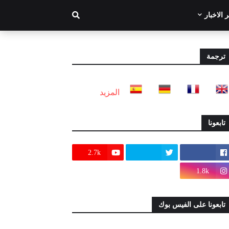
 الاخبار
ترجمة
المزيد
تابعونا
2.7k
1.8k
تابعونا على الفيس بوك