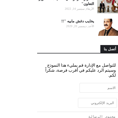
التعاون"
الأربعاء, سبتمبر 14, 2022
يخايب دغش مابيه "!!
الأحد, ديسمبر 20, 2020
أتصل بنا
للتواصل مع الإدارة قم بمليء هذا النموذج
وسيتم الرد عليكم في أقرب فرصة، شكراً
لكم.