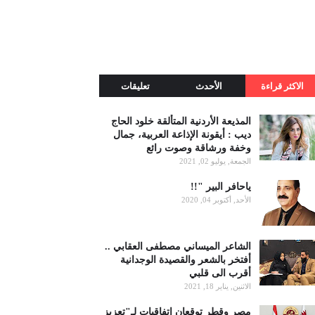
الاكثر قراءة
الأحدث
تعليقات
المذيعة الأردنية المتألقة خلود الحاج
ديب : أيقونة الإذاعة العربية، جمال
وخفة ورشاقة وصوت رائع
الجمعة, يوليو 02, 2021
ياحافر البير "!!
الأحد, أكتوبر 04, 2020
الشاعر الميساني مصطفى العقابي ..
أفتخر بالشعر والقصيدة الوجدانية
أقرب الى قلبي
الاثنين, يناير 18, 2021
مصر وقطر توقعان اتفاقيات لـ"تعزيز