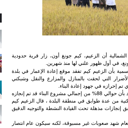
لشمالية أن الزعيم، كيم جونغ أون، زار قرية حدودية
ونغ، في أول ظهور علني لها منذ شهرين.
رسمية بأن الزعيم كيم تفقد موقع إعادة الإعمار في بلدة
أضرار التي لحقت بالمنازل والمزارع والنقل وشبكتي
ي تم إحرازه في جهود إعادة البناء.
وقالت الوكالة: "عند سماع التقرير الذي يفيد بأن حوالي 88% من إجمالي مشروع البناء قد تم إنجازه
 أسرة - منازل سكنية من عدة طوابق في منطقة البلدة ، قال الزعيم كيم
ق إنجازات مذهلة تحت القيادة النشطة والتوجيه الدقيق
لعام شهد صعوبات غير مسبوقة، لكنه سيكون عام انتصار