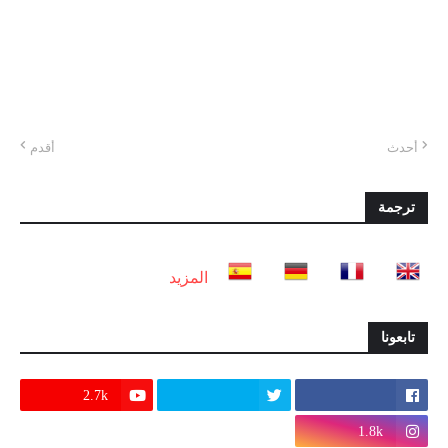
أحدث
أقدم
ترجمة
المزيد
تابعونا
2.7k
1.8k