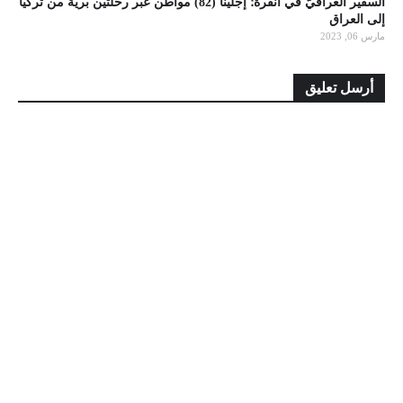
السفير العراقيّ في أنقرة؛ إجلينا (82) مواطن عبر رحلتين بريَّة من تركيا
إلى العراق
مارس 06, 2023
أرسل تعليق