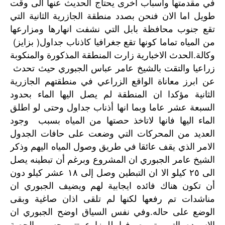
في
مقدمتها
وأسباب
اخرى
يحتاج
الحديث
عنها
الى
وقت
طويل
اما
الان
فنحن
بصدد
منطقة
الجازرية
الثانية
التي
تقع
جنوب
محافظة
بابل
التي
نشفت
انهارها
ومزارعها
)
(
من
المياه
تماما
كونها
تقع
جغرافيا
كاذناب
جداول
بزايز
.
وكالة
الحدث
الاخبارية
زارت
المنطقة
المذكورة
والمنكوبة
زراعيا
والتقت
بالشيخ
عامر
عباس
الجبوري
حيث
تحدث
عن
ابرز
معاناة
الواقع
الزراعي
في
منطقتهم
الجازرية
الثانية
مؤكدا
ان
المنطقة
لم
يصل
اليها
الماء
بحدود
السبعة
عشر
عاما
وبما
انها
أذناب
جداول
وحتى
لو
اطلق
الماء
اليها
فانها
لاتاخذ
حصتها
من
المياه
بسبب
وجود
العديد
من
المحركات
التي
وضعت
على
حافات
الجدول
الامر
الذي
يقف
عائقا
في
طريق
وصول
المياه
اليهم
وذكر
الشيخ
عامر
الجبوري
ان
المشروع
وبرغم
أن
تبطينه
يصل
الى
٢٥
كيلو
الا
ان
التبطين
وصل
إلى
١٨
عشر
كيلو
دون
أن
تكون
هناك
فائده
ايجابية
لهم
ويضيف
الجبوري
ان
مناشدات
تم
رفعها
لكنها
لم
تلقى
اذان
صاغية
وبقى
.
الوضع
على
حاله
وفي
نفس
السياق
اوضح
الجبوري
ان
الاسمده
التي
يتم
صرفها
للمزارع
تتم
حسب
الحصة