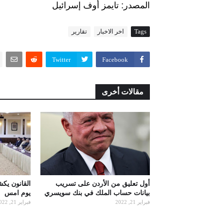
:
المصدر
تايمز
أوف
إسرائيل
Tags
اخر الاخبار
تقارير
Twitter
Facebook
مقالات أخرى
أول تعليق من الأردن على تسريب
القانون يك
بيانات حساب الملك في بنك سويسري
يوم امس
فبراير 21, 2022
فبراير 21, 2022