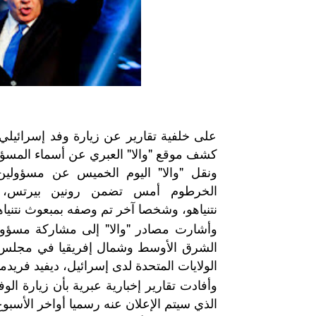
على خلفية تقارير عن زيارة وفد إسرائيلي إ
كشف موقع "والا" العبري عن أسماء المسؤول
ونقل "والا" اليوم الخميس عن مسؤولين
الخرطوم أمس تضمن رونين بيرتس، ال
نتنياهو، وشخصا آخر تم وصفه بمبعوث نتنياه
وأشارت مصادر "والا" إلى مشاركة مسؤولي
الشرق الأوسط وشمال إفريقيا في مجلس الأ
الولايات المتحدة لدى إسرائيل، ديفيد فريدم
وأفادت تقارير إخبارية عبرية بأن زيارة الو
الذي سيتم الإعلان عنه رسميا أواخر الأسبوع 