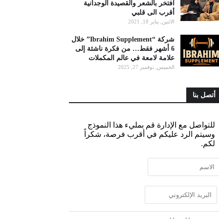
أفتخر بالشعر والقصيدة الوجدانية
أقرب الى قلبي
الاثنين, يناير 18, 2021
شركة “Ibrahim Supplement” خلال
6 أشهر فقط… من فكرة ناشئة إلى
علامة لامعة في عالم المكملات
الخميس, نوفمبر 27, 2025
أتصل بنا
للتواصل مع الإدارة قم بمليء هذا النموذج
وسيتم الرد عليكم في أقرب فرصة، شكراً
لكم.