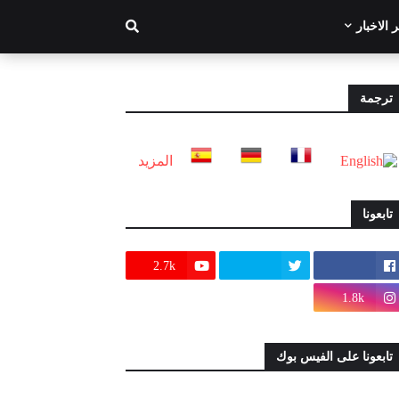
 الاخبار
ترجمة
المزيد
تابعونا
2.7k
1.8k
تابعونا على الفيس بوك