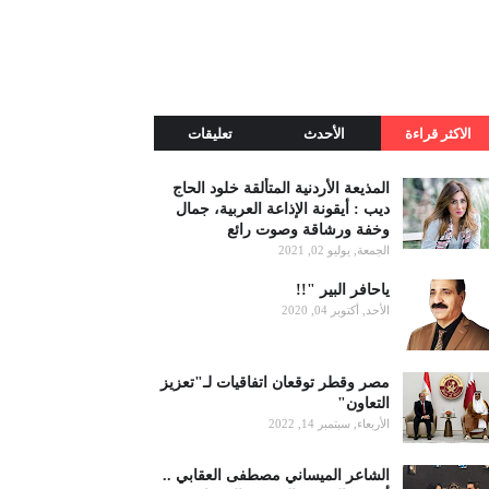
الاكثر قراءة
الأحدث
تعليقات
المذيعة الأردنية المتألقة خلود الحاج
ديب : أيقونة الإذاعة العربية، جمال
وخفة ورشاقة وصوت رائع
الجمعة, يوليو 02, 2021
ياحافر البير "!!
الأحد, أكتوبر 04, 2020
مصر وقطر توقعان اتفاقيات لـ"تعزيز
التعاون"
الأربعاء, سبتمبر 14, 2022
الشاعر الميساني مصطفى العقابي ..