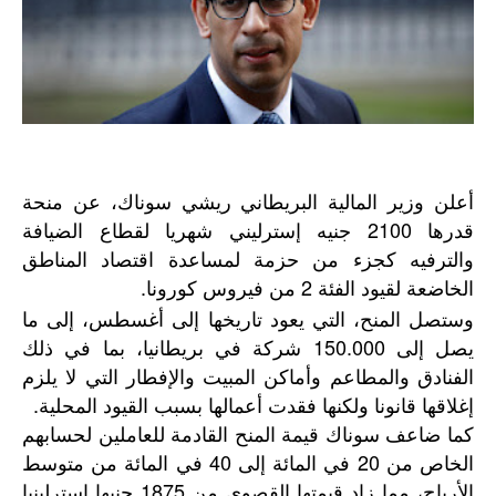
أعلن وزير المالية البريطاني ريشي سوناك، عن منحة
قدرها 2100 جنيه إسترليني شهريا لقطاع الضيافة
والترفيه كجزء من حزمة لمساعدة اقتصاد المناطق
الخاضعة لقيود الفئة 2 من فيروس كورونا.
وستصل المنح، التي يعود تاريخها إلى أغسطس، إلى ما
يصل إلى 150.000 شركة في بريطانيا، بما في ذلك
الفنادق والمطاعم وأماكن المبيت والإفطار التي لا يلزم
إغلاقها قانونا ولكنها فقدت أعمالها بسبب القيود المحلية.
كما ضاعف سوناك قيمة المنح القادمة للعاملين لحسابهم
الخاص من 20 في المائة إلى 40 في المائة من متوسط
الأرباح، مما زاد قيمتها القصوى من 1875 جنيها إسترلينيا