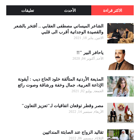
الاكثر قراءة
الأحدث
تعليقات
الشاعر الميساني مصطفى العقابي .. أفتخر بالشعر
والقصيدة الوجدانية أقرب الى قلبي
الاثنين, يناير 18, 2021
ياحافر البير "!!
الأحد, أكتوبر 04, 2020
المذيعة الأردنية المتألقة خلود الحاج ديب : أيقونة
الإذاعة العربية، جمال وخفة ورشاقة وصوت رائع
الجمعة, يوليو 02, 2021
مصر وقطر توقعان اتفاقيات لـ"تعزيز التعاون"
الأربعاء, سبتمبر 14, 2022
تقاليد الزواج عند الصابئة المندائيين
الثلاثاء, ديسمبر 06, 2022