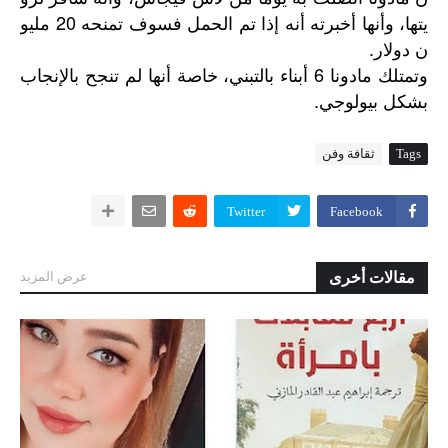
يتها،
وأنها
أخبرته
أنه
إذا
تم
الحمل
فسوف
تمنحه
20
مليو
ن
دولار
.
6
وتمتلك
مادونا
أبناء
بالتبني،
خاصة
أنها
لم
تنجح
بالإنجاب
.
بشكل
بيولوجي
Tags
ثقافة وفن
Twitter
Facebook
مقالات أخرى
عرض المزيد