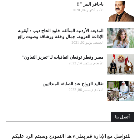
ياحافر البير "!!
الأحد, أكتوبر 04, 2020
المذيعة الأردنية المتألقة خلود الحاج ديب : أيقونة
الإذاعة العربية، جمال وخفة ورشاقة وصوت رائع
الجمعة, يوليو 02, 2021
مصر وقطر توقعان اتفاقيات لـ"تعزيز التعاون"
الأربعاء, سبتمبر 14, 2022
تقاليد الزواج عند الصابئة المندائيين
الثلاثاء, ديسمبر 06, 2022
أتصل بنا
للتواصل مع الإدارة قم بمليء هذا النموذج وسيتم الرد عليكم