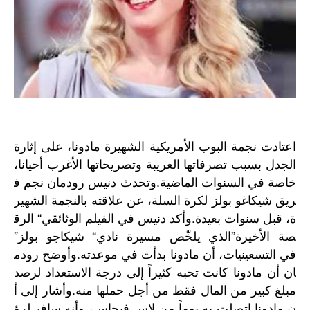
اعتادت
نجمة
البوب
الأمريكية
الشهيرة
مادونا،
على
إثارة
الجدل
بسبب
تصرفاتها
الغريبة
وتصريحاتها
الأغرب
أحيانا،
خاصة
في
السنوات
الماضية
.
وتحدث
دنيس
رودمان
نجم
ف
ريق
شيكاغو
بولز
لكرة
السلة،
عن
علاقته
بالنجمة
الشهير
ة،
قبل
سنوات
بعيدة
.
وأكد
دنيس
في
الفيلم
الوثائقي
“
الرق
صة
الأخيرة
”
الذي
يلخّص
مسيرة
نادي
“
شيكاجو
بولز
”
في
التسعينيات،
أن
مادونا
بدأت
في
موعدته
.
وأوضح
رودم
ان
أن
مادونا
كانت
تحبه
كثيراً
إلى
درجة
الاستعداد
لرصد
مبلغ
كبير
من
المال
فقط
من
أجل
حملها
منه
.
وأشار
إلى
أ
ن
مادونا
اتصلت
به
يوماً
من
لاس
فيجاس،
وأنه
سافر
لرؤ