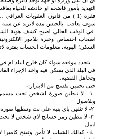
اي ان لكل وزاره او جهه توجد دائره وصفح
فقره (1 ) من قانون العقوبات العر
سوف يعاقب بالحبس مده لاتزيد عن سته اشهر وفق الماده (435) من 
في الوقت الحالي اصبح كشف هوية الشخ
اصحاب اختصاص وخبرة بلامور الالكترونية
السكن؛ الهوية، معلومات الحساب بفتره لاتقل عن
- يتحدد موقعه سواء كان خارج البلد ام في ا
في البلد الذي يسكن فيه واخذ الإجراء القا
وتجاهل القضية..
حتى تحمين نفسج من الابتزاز:-
١ - لا تنطين صورة لشخص تحت مسمى 
وبلاصول
٢- لا تثقين باي بنيه على نت وتنطيها صورة لان احتمال يطلع ولد واحتمال شخص مقرب يريد ياذيج
٣- لا تنطين رمز حسابج لاي شخص لا تح
ايمل
٤ - كذالك الشباب لا تأمن وتفتح كاميرا 