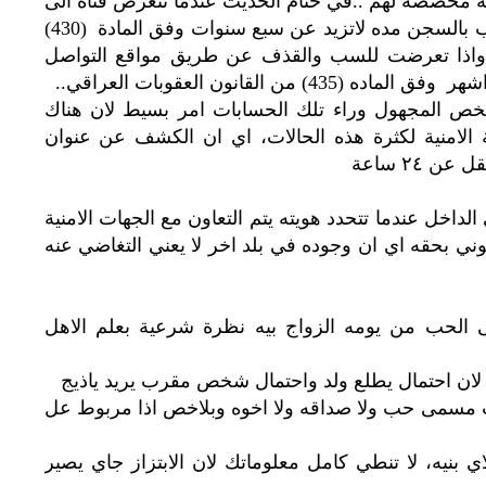
ه مخصصه لهم ..في ختام الحديث عندما تتعرض فتاه الى
التهديد بأمور فاضحه او خادشه للحياه يعاقب بالسجن مده لاتزيد عن سبع سنوات وفق المادة (430)
اقي ..واذا تعرضت للسب والقذف عن طريق مواقع التواصل
القانون العقوبات العراقي..
ص المجهول وراء تلك الحسابات امر بسيط لان هناك
 الامنية لكثرة هذه الحالات، اي ان الكشف عن عنوان
 ٢٤ ساعة
لداخل عندما تتحدد هويته يتم التعاون مع الجهات الامنية
نوني بحقه اي ان وجوده في بلد اخر لا يعني التغاضي عنه
الحب من يومه الزواج بيه نظرة شرعية بعلم الاهل
ت مسمى حب ولا صداقه ولا اخوه وبلاخص اذا مربوط عل
لاي بنيه، لا تنطي کامل معلوماتك لان الابتزاز جاي يصير