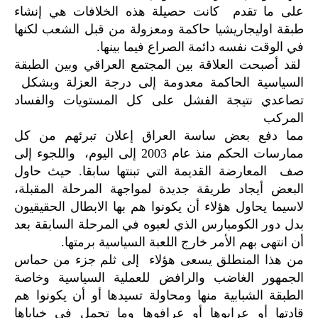
على ما تقدم كانت حصيلة هذه الخلافات هي إنشاء
طبقة اوليجاريشيا حاكمة ومعزولة من قبل الشعب لكنها
في الوقت نفسه دائمة الصراع فيما بينها.
لقد أصبحت العلاقة بين المجتمع العراقي وبين الطبقة
السياسية الحاكمة معدومة إلى درجة العزلة وبشكل
تصاعدي نتيجة الفشل على كل المستويات والفساد
المركب
مما دفع بعض ساسة العراق إعلان تبرئهم من كل
ممارسات الحكم منذ عام 2003 إلى اليوم، واللجوء إلى
صف المعارضة القديمة التي تبنتها سابقا. حيث حاول
البعض أيجاد طريقة جديدة لمواجهة المرحلة المقبلة،
لاسيما يحاول هؤلاء أن يكونوا هم بها الابطال الحقيقيون
بدل دور الكومبارس الذي لعبوه في المرحلة السابقة بعد
أن انتهى بهم الأمر خارج اللعبة السياسية برمتها.
من هذا المنطلق يسعى هؤلاء إلى ثلم جزء من حماس
الجمهور الغاضب والرافض للعملية السياسية وخاصة
الطبقة الشبابية منها ومحاولة تسيدها أو أن يكونوا هم
قادتها أو عرابوها أو عرافوها وما تحمل في خباياها