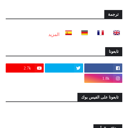
ترجمة
المزيد
تابعونا
2.7k
1.8k
تابعونا على الفيس بوك