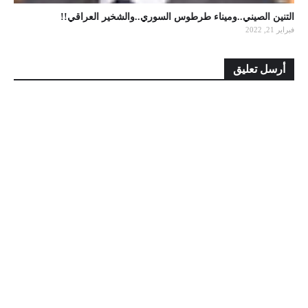
التنين الصيني..وميناء طرطوس السوري..والشخير العراقي!!
فبراير 21, 2022
أرسل تعليق