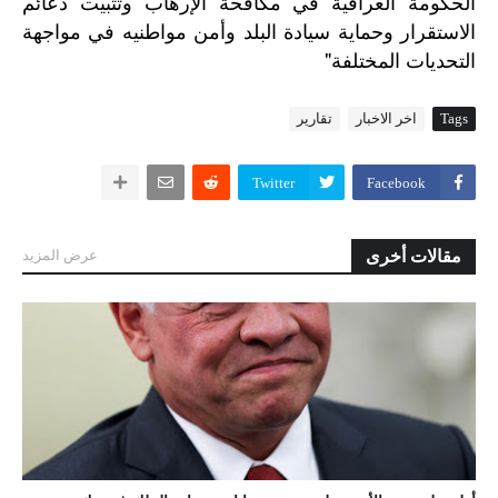
الحكومة
العراقية
في
مكافحة
الإرهاب
وتثبيت
دعائم
الاستقرار
وحماية
سيادة
البلد
وأمن
مواطنيه
في
مواجهة
"
التحديات
المختلفة
Tags
اخر الاخبار
تقارير
Twitter
Facebook
مقالات أخرى
عرض المزيد