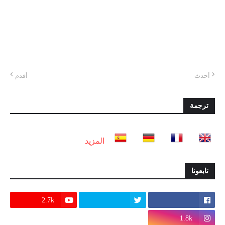
أحدث
أقدم
ترجمة
المزيد
تابعونا
2.7k
1.8k