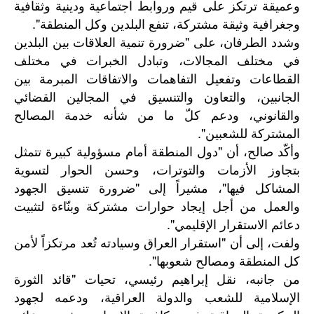
وعميقة ترتكز على قيم وروابط اجتماعية ودينية وثقافية
وجغرافية وثيقة مشتركة، تنفع البلدين وكل المنطقة".
وشدد الطرفان، على "ضرورة تنمية العلاقات بين البلدين
في مختلف المجالات، وتبادل الخبرات في مختلف
القطاعات وتفعيل التفاهمات والاتفاقات المبرمة بين
الجانبين، والتعاون والتنسيق في المجالين القضائي
والقانوني، ودعم كلّ ما من شأنه خدمة المصالح
المشتركة للشعبين".
وأكّد صالح، أن "دول المنطقة أمام مسؤولية كبيرة تتمثل
بتجاوز الأزمات والتوترات، وحسن الحوار لتسوية
المشاكل فيها"، مشيراً إلى "ضرورة تنسيق الجهود
والعمل من أجل إيجاد حوارات مشتركة وبنّاءة لتثبيت
دعائم الاستقرار الإقليمي".
ولفت، إلى أن "استقرار العراق وسيادته تُعد مرتكزاً لأمن
كل المنطقة ومصالح شعوبها".
"
من
جانبه،
نقل
إبراهيم
رئيسي،
تحيات
قائد
الثورة
الإسلامية
للشعب
والدولة
العراقية،
ودعمه
لجهود