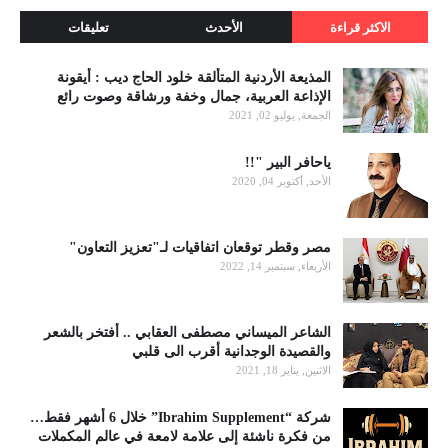
الاكثر قراءة
الأحدث
تعليقات
المذيعة الأردنية المتألقة خلود الحاج ديب : أيقونة
الإذاعة العربية، جمال وخفة ورشاقة وصوت رائع
الجمعة, يوليو 02, 2021
ياحافر البير "!!
الأحد, أكتوبر 04, 2020
مصر وقطر توقعان اتفاقيات لـ"تعزيز التعاون"
الأربعاء, سبتمبر 14, 2022
الشاعر الميساني مصطفى العقابي .. أفتخر بالشعر
والقصيدة الوجدانية أقرب الى قلبي
الاثنين, يناير 18, 2021
شركة “Ibrahim Supplement” خلال 6 أشهر فقط…
من فكرة ناشئة إلى علامة لامعة في عالم المكملات