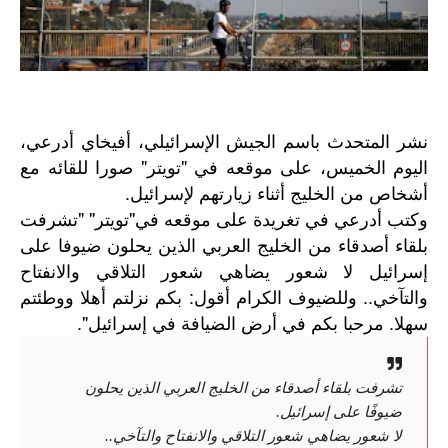
نشر المتحدث باسم الجيش الإسرائيلي، أفيخاي أدرعي،
اليوم الخميس، على موقعه في "تويتر" صورا للقائه مع
أشخاص من الخليج أثناء زيارتهم لإسرائيل.
" "
"
وكتب
أدرعي
في
تغريدة
على
موقعه
في
تويتر
تشرفت
بلقاء
أصدقاء
من
الخليج
العربي
الذين
يحلون
ضيوفا
على
إسرائيل
لا
شعور
يضاهي
شعور
التلاقي
والانفتاح
:
..
والتآخي
وللضيوف
الكرام
أقول
بكم
نزلتم
أهلا
ووطئتم
".
.
سهلا
مرحبا
بكم
في
أرض
الضيافة
في
إسرائيل
تشرفت بلقاء أصدقاء من الخليج العربي الذين يحلون
ضيوفًا على إسرائيل.
لا شعور يضاهي شعور التلاقي والانفتاح والتآخي..