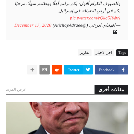
وللضيوف الكرام أقول: بكم نزلتم أهلًا ووطئتم سهلًا. مرحبًا
بكم في أرض الضيافة في إسرائيل..
pic.twitter.com/rQkq5PAbrl
— افيخاي ادرعي (@AvichayAdraee)
December 17, 2020
Tags
اخر الاخبار
تقارير
Twitter
Facebook
مقالات أخرى
عرض المزيد