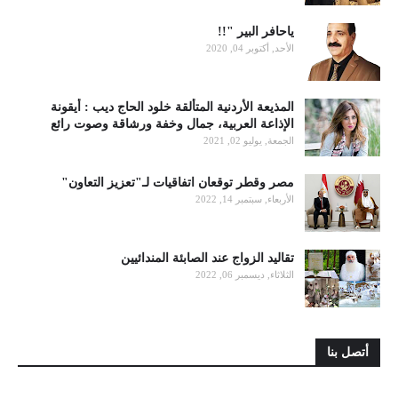
ياحافر البير "!!
الأحد, أكتوبر 04, 2020
المذيعة الأردنية المتألقة خلود الحاج ديب : أيقونة
الإذاعة العربية، جمال وخفة ورشاقة وصوت رائع
الجمعة, يوليو 02, 2021
مصر وقطر توقعان اتفاقيات لـ"تعزيز التعاون"
الأربعاء, سبتمبر 14, 2022
تقاليد الزواج عند الصابئة المندائيين
الثلاثاء, ديسمبر 06, 2022
أتصل بنا