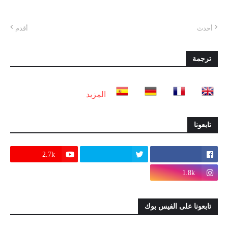
أحدث
أقدم
ترجمة
المزيد
تابعونا
2.7k
1.8k
تابعونا على الفيس بوك