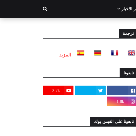
 الاخبار
ترجمة
المزيد
تابعونا
2.7k
1.8k
تابعونا على الفيس بوك