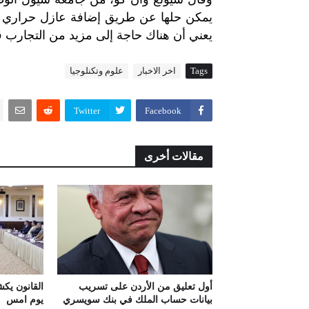
يمكن
حلها
عن
طريق
إضافة
عازل
حراري
يعني
أن
هناك
حاجة
إلى
مزيد
من
التجارب
ق
Tags
اخر الاخبار
علوم وتكنلوجيا
Twitter
Facebook
مقالات أخرى
أول تعليق من الأردن على تسريب
القانون يك
بيانات حساب الملك في بنك سويسري
يوم امس