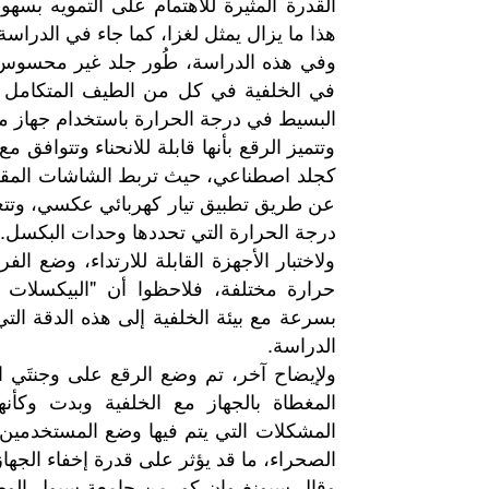
هذا ما يزال يمثل لغزا، كما جاء في الدراسة المنشورة في مجلة s
وفي هذه الدراسة، طُور جلد غير محسوس مت
في الخلفية في كل من الطيف المتكامل 
البسيط في درجة الحرارة باستخدام جهاز مرن
وتتميز الرقع بأنها قابلة للانحناء وتتوافق م
عن طريق تطبيق تيار كهربائي عكسي، وتتغي
درجة الحرارة التي تحددها وحدات البكسل.
ولاختبار الأجهزة القابلة للارتداء، وضع ا
حرارة مختلفة، فلاحظوا أن "البيكسلات
بسرعة مع بيئة الخلفية إلى هذه الدقة التي
الدراسة.
ولإيضاح آخر، تم وضع الرقع على وجنتَي 
المغطاة بالجهاز مع الخلفية وبدت وكأنه
المشكلات التي يتم فيها وضع المستخدمي
الصحراء، ما قد يؤثر على قدرة إخفاء الجهاز
وقال
سيونغ
وان
كو،
من
جامعة
سيول
الوط