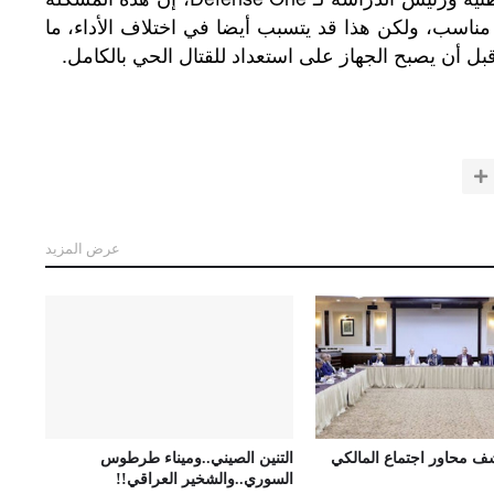
مناسب،
ولكن
هذا
قد
يتسبب
أيضا
في
اختلاف
الأداء،
ما
.
بل
أن
يصبح
الجهاز
على
استعداد
للقتال
الحي
بالكامل
عرض المزيد
شف محاور اجتماع المالكي
التنين الصيني..وميناء طرطوس
السوري..والشخير العراقي!!