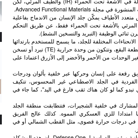
القدرة المثيرة للاهتمام على التمويه بسهولة في الأشعة تحت الحمراء (IR) والطيف المرئي، لكن
Advanced Functional Material.
عدد الأطياف يمكّن جلد الإنسان من الاندماج بفاعلية
المرئي بالأشعة تحت الحمراء فقط، عن طريق التحكم
 ثنائي الوظيفة (التبريد والتسخين النشط).
ع الانحناءات المختلفة للجلد، ما يسمح للمستخدم بارتدائها
كجلد اصطناعي، حيث تربط الشاشات المقطعة البقع، وتتكون من وحدة حرارية (TE) تبرد أو تسخن
ر الوحدات من الأحمر والأخضر إلى الأزرق اعتمادا على
لفريق رقعة على إنسان وحركها عبر خلفية بألوان ودرجات
 الفردية في الجلد الاصطناعي غير المحسوس، تتكيف
 تبدو كما لو كان هناك ثقب فارغ في اليد"، كما جاء في
المشارك في خلفية الشجيرات، فتتطابقت منطقة الجلد
ا امتدادا للزي العسكري المموه. كذلك عالج الفريق
ن في درجات حرارة قصوى، مثل القطب الشمالي أو في
.
Defense One
نية
ورئيس
الدراسة
لـ
،
إن
هذه
المشكلة