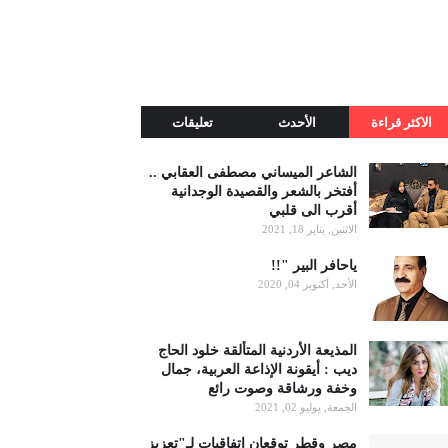
الاكثر قراءة
الأحدث
تعليقات
الشاعر الميساني مصطفى العقابي ..
أفتخر بالشعر والقصيدة الوجدانية
أقرب الى قلبي
الاثنين, يناير 18, 2021
ياحافر البير "!!
الأحد, أكتوبر 04, 2020
المذيعة الأردنية المتألقة خلود الحاج
ديب : أيقونة الإذاعة العربية، جمال
وخفة ورشاقة وصوت رائع
الجمعة, يوليو 02, 2021
مصر وقطر توقعان اتفاقيات لـ"تعزيز