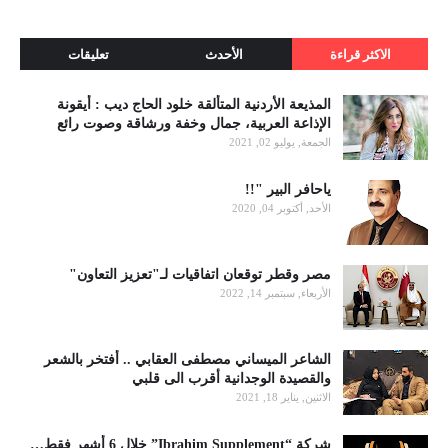
الاكثر قراءة
الأحدث
تعليقات
المذيعة الأردنية المتألقة خلود الحاج ديب : أيقونة
الإذاعة العربية، جمال وخفة ورشاقة وصوت رائع
الجمعة, يوليو 02, 2021
ياحافر البير "!!
الأحد, أكتوبر 04, 2020
مصر وقطر توقعان اتفاقيات لـ"تعزيز التعاون"
الأربعاء, سبتمبر 14, 2022
الشاعر الميساني مصطفى العقابي .. أفتخر بالشعر
والقصيدة الوجدانية أقرب الى قلبي
الاثنين, يناير 18, 2021
شركة “Ibrahim Supplement” خلال 6 أشهر فقط…