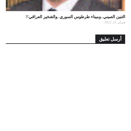
التنين الصيني..وميناء طرطوس السوري..والشخير العراقي!!
فبراير 21, 2022
أرسل تعليق