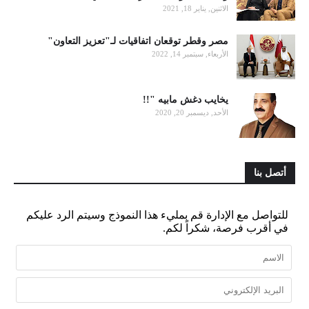
الاثنين, يناير 18, 2021
مصر وقطر توقعان اتفاقيات لـ"تعزيز التعاون"
الأربعاء, سبتمبر 14, 2022
يخايب دغش مابيه "!!
الأحد, ديسمبر 20, 2020
أتصل بنا
للتواصل مع الإدارة قم بمليء هذا النموذج وسيتم الرد عليكم
في أقرب فرصة، شكراً لكم.