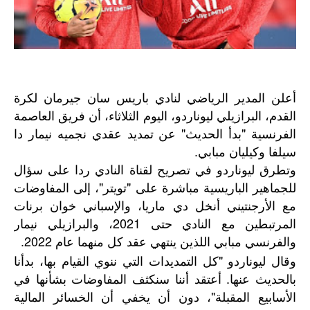
أعلن المدير الرياضي لنادي باريس سان جيرمان لكرة
القدم، البرازيلي ليوناردو، اليوم الثلاثاء، أن فريق العاصمة
الفرنسية "بدأ الحديث" عن تمديد عقدي نجميه نيمار دا
سيلفا وكيليان مبابي.
وتطرق ليوناردو في تصريح لقناة النادي ردا على سؤال
للجماهير الباريسية مباشرة على "تويتر"، إلى المفاوضات
مع الأرجنتيني أنخل دي ماريا، والإسباني خوان برنات
المرتبطين مع النادي حتى 2021، والبرازيلي نيمار
والفرنسي مبابي اللذين ينتهي عقد كل منهما عام 2022.
وقال ليوناردو "كل التمديدات التي ننوي القيام بها، بدأنا
بالحديث عنها. أعتقد أننا سنكثف المفاوضات بشأنها في
الأسابيع المقبلة"، دون أن يخفي أن الخسائر المالية