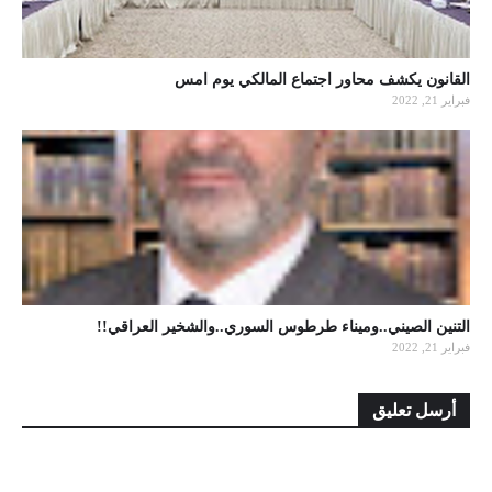
القانون يكشف محاور اجتماع المالكي يوم امس
فبراير 21, 2022
التنين الصيني..وميناء طرطوس السوري..والشخير العراقي!!
فبراير 21, 2022
أرسل تعليق