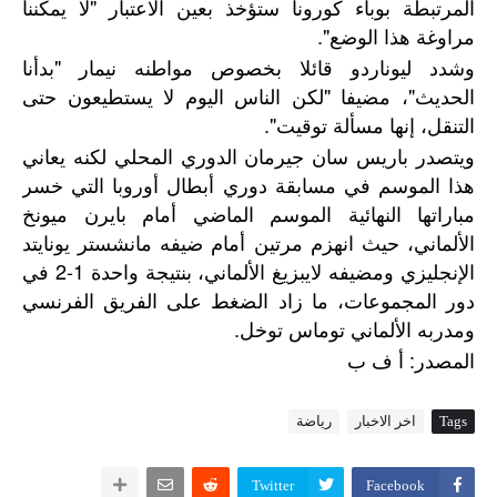
المرتبطة بوباء كورونا ستؤخذ بعين الاعتبار "لا يمكننا
مراوغة هذا الوضع".
وشدد ليوناردو قائلا بخصوص مواطنه نيمار "بدأنا
الحديث"، مضيفا "لكن الناس اليوم لا يستطيعون حتى
التنقل، إنها مسألة توقيت".
ويتصدر باريس سان جيرمان الدوري المحلي لكنه يعاني
هذا الموسم في مسابقة دوري أبطال أوروبا التي خسر
مباراتها النهائية الموسم الماضي أمام بايرن ميونخ
الألماني، حيث انهزم مرتين أمام ضيفه مانشستر يونايتد
الإنجليزي ومضيفه لايبزيغ الألماني، بنتيجة واحدة 1-2 في
دور المجموعات، ما زاد الضغط على الفريق الفرنسي
ومدربه الألماني توماس توخل.
:
المصدر
أ
ف
ب
Tags
اخر الاخبار
رياضة
Twitter
Facebook