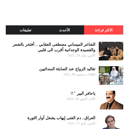
الاكثر قراءة
الأحدث
تعليقات
الشاعر الميساني مصطفى العقابي .. أفتخر بالشعر
والقصيدة الوجدانية أقرب الى قلبي
الاثنين, يناير 18, 2021
تقاليد الزواج عند الصابئة المندائيين
الثلاثاء, ديسمبر 06, 2022
ياحافر البير "!!
الأحد, أكتوبر 04, 2020
العراق.. دم الفتى إيهاب يشعل أوار الثورة
الاثنين, مايو 17, 2021