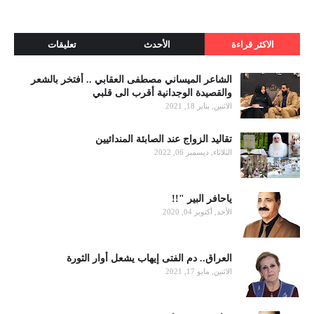
الاكثر قراءة
الأحدث
تعليقات
الشاعر الميساني مصطفى العقابي .. أفتخر بالشعر
والقصيدة الوجدانية أقرب الى قلبي
الاثنين, يناير 18, 2021
تقاليد الزواج عند الصابئة المندائيين
الثلاثاء, ديسمبر 06, 2022
ياحافر البير "!!
الأحد, أكتوبر 04, 2020
العراق.. دم الفتى إيهاب يشعل أوار الثورة
الاثنين, مايو 17, 2021