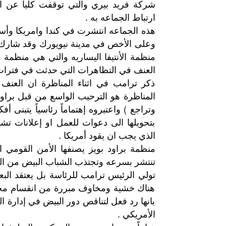
ارتباط الجماعه به .
هذه الجماعه انتشرت في كندا وامريكا وأستر
وعلى الأخص في مدينة نيويورك وقد شارك أ
منظمة الأنتيفا اليساريه والتي هي منظمة مض
العنف في التظاهرات التي حدثت في فترات س
ذكر ترامب في اثناء المناظرة ان العنف 
المناظرة هو الترحيب الواسع من قبل براو
وتراجع ) واعتبروه إهتماماً رئاسياً يتبن
بتحويلها الى دعوات للعمل او إعلانات تش
الذي يجب ان يقود أمريكا .
منظمة براود بويز يصنفها الأمن القومي 
تنتشر بسرعه وتجتذب الشباب البيض من الذك
تولي الرئيس ترامب للرئاسة بل يعتقد البع
هناك خشية ومخاوف مبررة من انقسام مج
بانها رد فعل لتناقص دور البيض في إدارة ا
الأمريكي .