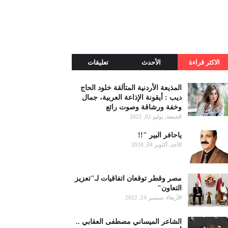
الاكثر قراءة
الأحدث
تعليقات
المذيعة الأردنية المتألقة خلود الحاج
ديب : أيقونة الإذاعة العربية، جمال
وخفة ورشاقة وصوت رائع
الجمعة, يوليو 02, 2021
ياحافر البير "!!
الأحد, أكتوبر 04, 2020
مصر وقطر توقعان اتفاقيات لـ"تعزيز
التعاون"
الأربعاء, سبتمبر 14, 2022
الشاعر الميساني مصطفى العقابي ..