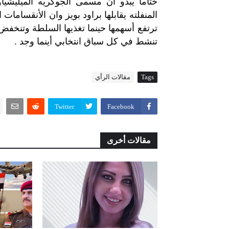
ختاماً يبدو ان مسمى الجوكريه الميليشيا
المنفلته يقابلها براود بويز وان الأنقسام
ترتفع أسهمها حينما تغذيها السلطة وتنخفض 
تنشط في كل سباق انتخابي أينما وجد .
Tags
مقالات الرأي
Twitter
Facebook
مقالات أخرى