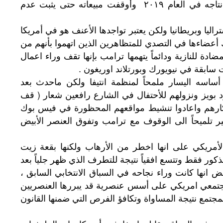
شركة فريد بيري والتي توقفت كلياً عن انتاجه في العام ٢٠١٩ وأوقفت مبيعاته حتى يثبت عدم
اليا وبريطانيا ولكن يعتبر تواجدها الأعنف هو في أمريكا
عضاءها في التصدي للمتظاهرين الذين اتهموا بأنهم من
ادة للنازية ودائماً يتهمها ترامب بإنها تقف وراء اعمال
ابقة في نيويورك وبورتلاند اوريغون .
أساسه اليسار ملمحاً لمنظمة انتيفا ولكن ماحدث بعد
د بويز ونزولهم للأحتفال في الشارع رافعين شعار ( قف
ى أفكارهم واعادوا تنشيط مواقعهم المحظورة في فيس بوك
ير تلميحاً الى الوقوف مع ترامب وتفوق العنصر الأبيض
الأمريكي على انها اخطر من الأرهاب ولكنها بقعة زيت
ور فقط وتتسع افقياً نتيجة للتطرف الذي ظهر جلياً بعد
ض انها كانت وراء نجاحه في السباق الانتخابي السابق ،
تمعي امريكي على أسس عنصرية قد يبررها العنصريين
لمجتمع نتيجة المساواة وتكافؤ الفرص التي ضمنها القانون