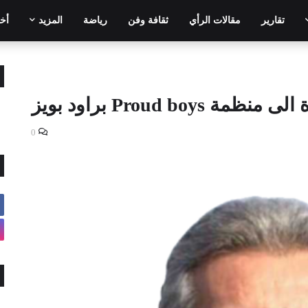
تقارير
مقالات الرأي
ثقافة وفن
رياضة
المزيد
أخر
Proud bo براود بويز
0