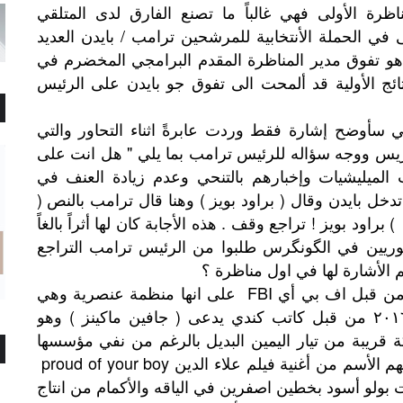
رة الأولى فهي غالباً ما تصنع الفارق لدى المتلقي
في الحملة الأنتخابية للمرشحين ترامب / بايدن العديد
ز هو تفوق مدير المناظرة المقدم البرامجي المخضرم في
ئج الأولية قد ألمحت الى تفوق جو بايدن على الرئيس
 سأوضح إشارة فقط وردت عابرةً اثناء التحاور والتي
كريس ووجه سؤاله للرئيس ترامب بما يلي " هل انت على
ت الميليشيات وإخبارهم بالتنحي وعدم زيادة العنف في
تدخل بايدن وقال ( براود بويز ) وهنا قال ترامب بالنص (
proud boys ! Stand back and stand b ) براود بويز ! تراجع وقف . هذه الأجابة كان لها أثراً بالغاً
ريين في الگونگرس طلبوا من الرئيس ترامب التراجع
 الأشارة لها في اول مناظرة ؟
منظمة براود بويز هي منظمة تم تصنيفها من قبل اف بي أي FBI على انها منظمة عنصرية وهي
بأختصار مجموعة تم تأسيسها في العام ٢٠١٦ من قبل كاتب كندي يدعى ( جافين ماكينز ) وهو
VICE  ، هي حركة قريبة من تيار اليمين البديل بالرغم من نفي مؤسسها
لذلك وترتبط بتفوق البيض عنصرياً ، واستلهم الأسم من أغنية فيلم علاء الدين proud of your boy
بولو أسود بخطين اصفرين في الياقه والأكمام من انتاج