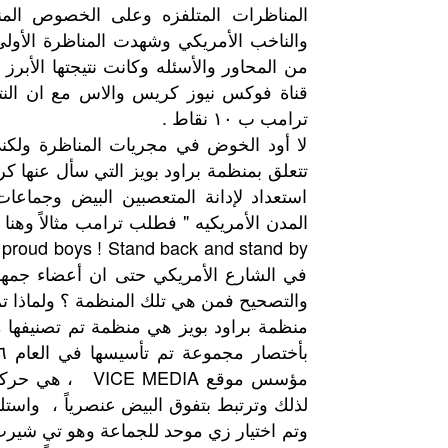
المناظرات المتلفزه وعلى الخصوص المناظ
والناخب الأمريكي وشهدت المناظرة الأولى 
من المحاور والأسئله وكانت نتيجتها الأبر
قناة فوكس نيوز كريس والاس مع ان النتا
ترامب ب ١٠ نقاط .
لا أود الخوض في مجريات المناظرة ولكني
تتعلق بمنظمة براود بويز التي سأل عنها 
استعداد لإدانة المتعصبين البيض وجماعا
المدن الأمريكيه " فطلب ترامب مثالاً وهنا 
y
في الشارع الأمريكي حتى ان أعضاء جمهو
والتصحيح فمن هي تلك المنظمة ؟ ولماذا تم
مؤسس موقع MEDIA
وتم اختيار زي موحد للجماعة وهو تي شيرت 