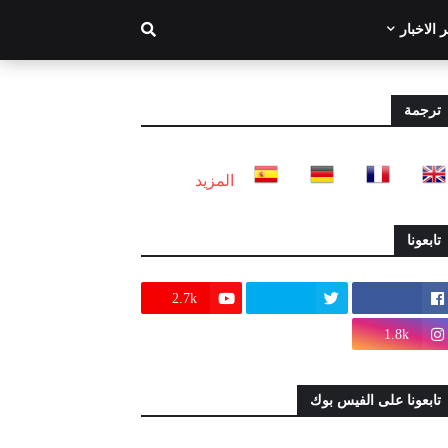
 الاخبار
ترجمة
المزيد
تابعونا
2.7k
1.8k
تابعونا على الفيس بوك