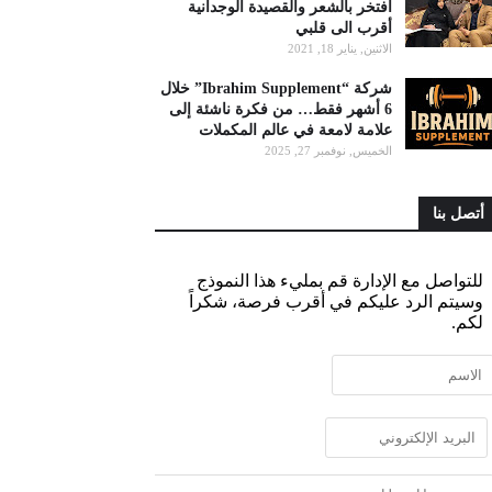
أفتخر بالشعر والقصيدة الوجدانية
أقرب الى قلبي
الاثنين, يناير 18, 2021
شركة “Ibrahim Supplement” خلال
6 أشهر فقط… من فكرة ناشئة إلى
علامة لامعة في عالم المكملات
الخميس, نوفمبر 27, 2025
أتصل بنا
للتواصل مع الإدارة قم بمليء هذا النموذج
وسيتم الرد عليكم في أقرب فرصة، شكراً
لكم.