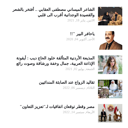
الشاعر الميساني مصطفى العقابي .. أفتخر بالشعر
والقصيدة الوجدانية أقرب الى قلبي
الاثنين, يناير 18, 2021
ياحافر البير "!!
الأحد, أكتوبر 04, 2020
المذيعة الأردنية المتألقة خلود الحاج ديب : أيقونة
الإذاعة العربية، جمال وخفة ورشاقة وصوت رائع
الجمعة, يوليو 02, 2021
تقاليد الزواج عند الصابئة المندائيين
الثلاثاء, ديسمبر 06, 2022
مصر وقطر توقعان اتفاقيات لـ"تعزيز التعاون"
الأربعاء, سبتمبر 14, 2022