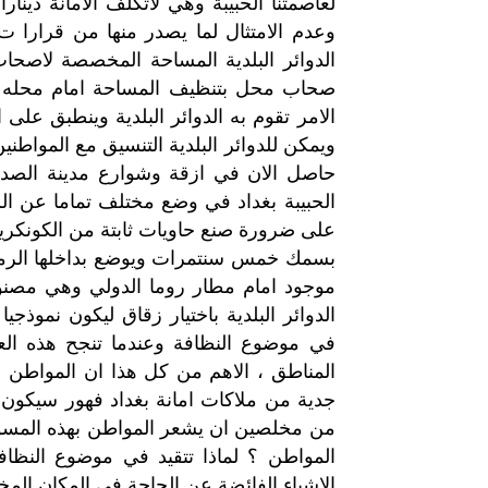
لعاصمتنا
الحبيبة
وهي
لاتكلف
الامانة
دينارا
وعدم
الامتثال
لما
يصدر
منها
من
قرارا
ت
الدوائر
البلدية
المساحة
المخصصة
لاصحا
صحاب
محل
بتنظيف
المساحة
امام
محله
الامر
تقوم
به
الدوائر
البلدية
وينطبق
على
ا
ويمكن
للدوائر
البلدية
التنسيق
مع
المواطنين
حاصل
الان
في
ازقة
وشوارع
مدينة
الصدر
الحبيبة
بغداد
في
وضع
مختلف
تماما
عن
ال
على
ضرورة
صنع
حاويات
ثابتة
من
الكونكر
بسمك
خمس
سنتمرات
ويوضع
بداخلها
الر
موجود
امام
مطار
روما
الدولي
وهي
مصنو
الدوائر
البلدية
باختيار
زقاق
ليكون
نموذجيا
في
موضوع
النظافة
وعندما
تنجح
هذه
الع
المناطق
،
الاهم
من
كل
هذا
ان
المواطن
ع
جدية
من
ملاكات
امانة
بغداد
فهور
سيكون
من
مخلصين
ان
يشعر
المواطن
بهذه
المسؤ
المواطن
؟
لماذا
تتقيد
في
موضوع
النظاف
الاشياء
الفائضة
عن
الحاجة
في
المكان
الم