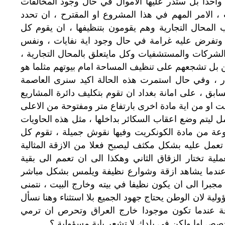
واحدا
بل
ستدر
عليها
الاموال
في
حال
وجود
المخالفات
،
الامر
المهم
في
هذا
المشروع
او
المقترح
،
ان
تحدد
ب
المحال
التجارية
وهم
يقومون
بتنظيفها
،
ان
يقوم
كل
وتفرض
عليه
غرامة
في
حال
وجود
اية
نفايات
،
ونفس
لشركات
والمستشفيات
وكل
مايتعلق
بالمحال
التجارية
،
بل
تشجعهم
على
تنظيف
المساحة
امام
بيوتهم
مثلما
هو
،
وفي
حال
استمرت
هذه
الحالة
اكيد
سنرى
العاصمة
سابق
،
على
امانة
بغداد
ان
تقوم
بتكليف
دائرة
المشاريع
يت
او
من
اية
مادة
اخرى
بارتفاع
متر
ومفتوحة
من
الاعلى
مل
ليتم
وضع
اعقاب
السكائر
بداخلها
،
مثل
هذه
الحاويات
عة
من
مادة
الكونكريت
وفيها
نقوش
جميلة
،
تقوم
كل
تعمل
عليه
بشكل
مكثف
ليصبح
فعلا
من
الازقة
المثالية
ملية
تختار
الزقاق
الثاني
وهكذا
الى
ان
تعمم
الى
بقية
ندما
يشاهد
ازقة
وشوارع
نظيفة
ويلمس
بشكل
مباشر
مجبرا
الى
ان
يكون
نظيفا
في
بيته
وخارج
البيت
،
نتمنى
ولية
لان
الوطن
يحتاج
جهود
الجميع
بلا
استثناء
وهنا
نسأل
ة
عندما
تكون
موجودا
خارج
العراق
وتحرص
ان
ترمي
خصص
لها
ولكن
في
بلدك
لا
تشعر
باية
مسؤولية
؟