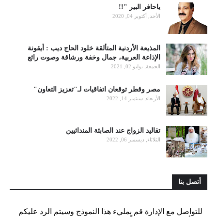
ياحافر البير "!!
الأحد, أكتوبر 04, 2020
المذيعة الأردنية المتألقة خلود الحاج ديب : أيقونة
الإذاعة العربية، جمال وخفة ورشاقة وصوت رائع
الجمعة, يوليو 02, 2021
مصر وقطر توقعان اتفاقيات لـ"تعزيز التعاون"
الأربعاء, سبتمبر 14, 2022
تقاليد الزواج عند الصابئة المندائيين
الثلاثاء, ديسمبر 06, 2022
أتصل بنا
للتواصل مع الإدارة قم بمليء هذا النموذج وسيتم الرد عليكم