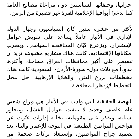
أحزابها، وحلفائها السياسيين دون مراعاة مصالح العامة
كما تدعيّ أبواقها الإعلامية لفترة غير قصيرة من الزمن.
لأكثر من عشرة سنين كان السياسيون وجهاز الدولة
الإداري في الأنبار عاملاً يساعد على تقويض عوامل
الإستقرار، ويزعزع كيّان المحافظة السياسي، ويضرب
إمكاناتها الإقتصادية، كانت هناك مشاريع مشبوهة تريد أن
تسيطر على أكبر محافظات العراق مساحةً، وأكثرها
حدوداً مع ثلاث دول- سوريا-الأردن- السعودية،كانت هناك
مخططات لزرع الفتن، والخلايا الإرهابية، حل محل
التخطيط لإزدهار المحافظة.
النهضة الحقيقية التي ولدت في الأنبار هي مِزاج شعبي
عام عاصف وجديد لا يلتفت لعوامل الفشل، ويتجاوز
أسبابه، ويقفز على مقوماته، تخلله إدارات عبّرت عن
هواجس المواطن الطبيعية في التوجه للإعمار والبناء بعد
تضميد جراح المواطنين، وإستبعاد تركات ضخمة من