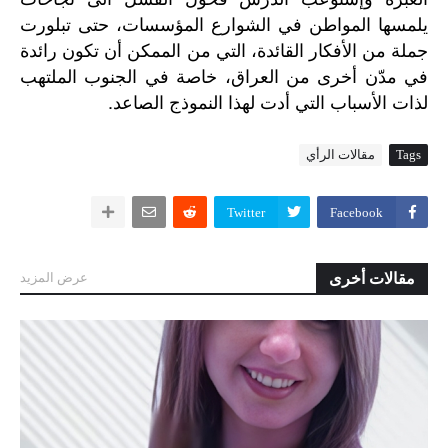
يلمسها
المواطن
في
الشوارع
المؤسسات،
حتى
تبلورت
جملة
من
الأفكار
القائدة،
التي
من
الممكن
أن
تكون
رائدة
في
مدّن
أخرى
من
العراق،
خاصة
في
الجنوب
الملتهب
.
لذات
الأسباب
التي
أدت
لهذا
النموذج
الصاعد
Tags
مقالات الرأي
Twitter
Facebook
مقالات أخرى
عرض المزيد