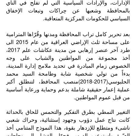
الإدارات، والإرادات السياسية التي لم تفلح في النأي
بالمحافظة وشعبها عن حِراكات وتبعات الإخفاق
السياسي للحكومات المركزية المتعاقبة.
بعد تحرير كامل تراب المحافظة ومدنها وقُرّاها المترامية
على مساحة ثلث الإراضي العراقية من عام 2015 الى
طرد آخر عنصر إرهابي من مدينة عكاشات علم 2017،
أخذ مجموعة من المواطنين والشباب على وجه
الخصوص زمام المبادرة في تحديد ملامح إدارة المدينة،
بدءاً من تولي شخصية شابة وطامحة السيد محمد
الحلبوسي(2017-2018)منصب المحافظ، لتنطلق أكبر
عملية إعمار حقيقية شاملة بدعم وحماية ورعاية أساسية
من قبل عموم المواطنين.
التغيير
النمطي
بطرق
التفكير
والتحمس
للحاق
بالحداثة
كانت
نتاج
عمل
دؤوب
وجهود
إستثنائية،
وحراك
شعبي
ناشىء
ومتطلع
للإزدهار
بقوة،
هذا
النموذج
المتنامي
أخذ
العبّرة
وإستوعب
الدرس
فحوّل
الفشل
الى
نجاحات