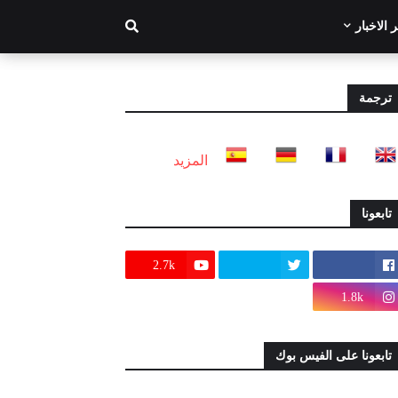
 الاخبار
ترجمة
المزيد
تابعونا
2.7k
1.8k
تابعونا على الفيس بوك