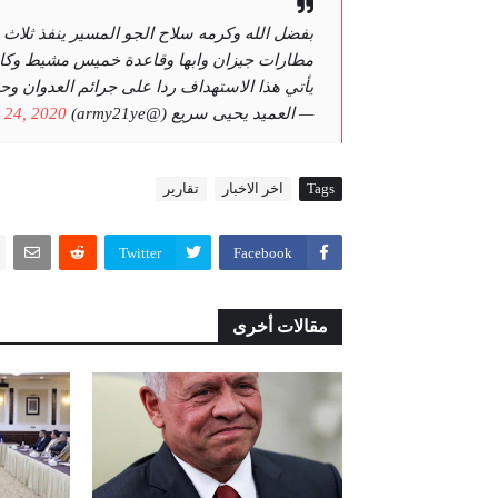
مطارات جيزان وابها وقاعدة خميس مشيط وكانت
يأتي هذا الاستهداف ردا على جرائم العدوان و
— العميد يحيى سريع (@army21ye)
 24, 2020
Tags
اخر الاخبار
تقارير
Twitter
Facebook
مقالات أخرى