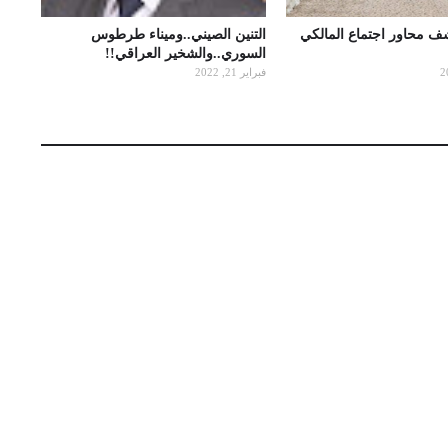
شف محاور اجتماع المالكي
التنين الصيني..وميناء طرطوس
السوري..والشخير العراقي!!
فبراير 21, 2022