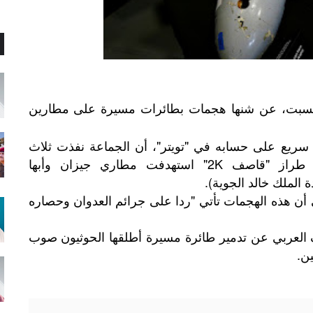
م السبت، عن شنها هجمات بطائرات مسيرة على مطارين
سريع على حسابه في "تويتر"، أن الجماعة نفذت ثلاث
هجمات بثلاث طائرات بدون طيار من طراز "قاصف 2K" استهدفت مطاري جيزان وأبها
لملك خالد الجوية).
ى أن هذه الهجمات تأتي "ردا على جرائم العدوان وحصاره
العربي
عن
تدمير
طائرة
مسيرة
أطلقها
الحوثيون
صوب
.
ين