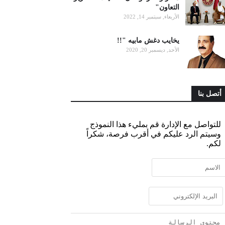
التعاون"
الأربعاء, سبتمبر 14, 2022
يخايب دغش مابيه "!!
الأحد, ديسمبر 20, 2020
أتصل بنا
للتواصل مع الإدارة قم بمليء هذا النموذج
وسيتم الرد عليكم في أقرب فرصة، شكراً
لكم.