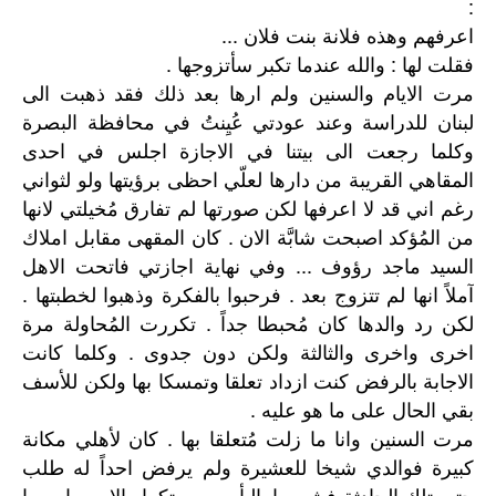
:
اعرفهم وهذه فلانة بنت فلان ...
فقلت لها : والله عندما تكبر سأتزوجها .
مرت الايام والسنين ولم ارها بعد ذلك فقد ذهبت الى
لبنان للدراسة وعند عودتي عُيِنتُ في محافظة البصرة
وكلما رجعت الى بيتنا في الاجازة اجلس في احدى
المقاهي القريبة من دارها لعلّي احظى برؤيتها ولو لثواني
رغم اني قد لا اعرفها لكن صورتها لم تفارق مُخيلتي لانها
من المُؤكد اصبحت شابَّة الان . كان المقهى مقابل املاك
السيد ماجد رؤوف ... وفي نهاية اجازتي فاتحت الاهل
آملاً انها لم تتزوج بعد . فرحبوا بالفكرة وذهبوا لخطبتها .
لكن رد والدها كان مُحبطا جداً . تكررت المُحاولة مرة
اخرى واخرى والثالثة ولكن دون جدوى . وكلما كانت
الاجابة بالرفض كنت ازداد تعلقا وتمسكا بها ولكن للأسف
بقي الحال على ما هو عليه .
مرت السنين وانا ما زلت مُتعلقا بها . كان لأهلي مكانة
كبيرة فوالدي شيخا للعشيرة ولم يرفض احداً له طلب
حتى تلك الحادثة فشعروا باليأس من تكرار الامر واصروا