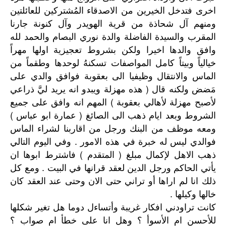
اخرى فتدخل الخيرين من الاصدقاء المُشتركين للعائلتين
ومنهم آل شحاذة من قرية الهويدر وآل كنونة جارنا
المقرب والسيدة الفاضلة والدة نوري البصام والحمد لله
وافق والدها اخيرا ولكن بشروط تعجيزية اولها مهراً
خيالياً وبيتاً كامل المواصفات تسكنهُ لوحدها وطقماً من
الماس والانتقال وظيفيا الى بعقوبة فوافق والدي على
مَضض ولكنه قال ( هذه مهزلة ويبدو انه يريد ليَّ ذراعي
لأصبح مهزلة لأهالي بعقوبة ) المهم انه وافق على جميع
الشروط وبعد ايام ذهب الى الصائغ ( عمارة ابو عباس )
ومعه موظف من البنك ورجل من اقاربنا لشراء الماس
فوالدي ليس له خبرة في هذه الامور . وفي اليوم التالي
ذهب الاهل لإكمال مبلغ ( المتقدم ) فاشترط ابوها ان
يأتي الحاكم ورجل الدين لعقد قرانها في البيت . ومع كل
ذلك انا لم اراها أو تراني حتى الان وحتى عند العقد كان
خالها وكيلها .
كانت تراودني افكار غريبة وأتساءل دوما هل تغير شكلها
للأحسن ام الأسوأ ؟ وهل انا على خطأ ام صواب ؟