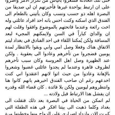
على ان ارتبط بواحدة غيرها فأخبرتهم ان لي صديقا من
البصرة اهله ذو حسب ونسب وكان يأتيني بالطعام الى
الفندق الذي اسكنه وكنت احس بانه احد افراد عائلتي وله
اخت رائعة وعندما فاتحتهم بالموضوع وافقوا وقلت لهم
ان والدايَ كباراً في السن ولايمكنهم المجيء لبعد
المسافة ولكن يُمكننا اللقاء في احد الفنادق في بغداد ليتم
الاتفاق هناك وفعلا وصل امي وابي وبقوا بالانتظار لمدة
يومين فضجروا من تأخرهم وعادوا الى بعقوبة . ولكن
عند الظهيرة وصل اهل العروسة وكان سبب تأخرهم
لظروف قاهرة وعندما لم يجدوا عائلتي غضبوا وشعروا
بالإهانة وعادوا من حيث اتوا لانهم اعتقدوا اني كنت
اخدعهم رغم ان صاحب الفندق اخبرهم بانهم كانوا هنا
وانتظروهم ليومين ولكن بلا فائدة . كان قضاء الله وقدره
ان يفشل هذا الارتباط قبل ولادته ...
لم اتمكن من الحياة في البصرة بعد ذلك فنقلت الى
بغداد وكلما ذهبت الى بيتنا افكر في هذه الطفلة التي
كبرت الان وازداد اصراري على الزواج منها وخطبتها مرة