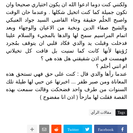
ولكنني كنت دوما ادعوا الله ان يكون اختياري صحيحا وان
تكون جميلة كما كنت اتخيل شكلها . وعندما حان الوقت
واصبح الحلُم حقيقة وجاء القاضي السيد جواد العنبكي
والشيخ صفاء الدين ونخبة من الاعيان والوجهاء وبعد
اتمام المراسيم سمح لها والدها بالمجيء والسلام علينا
فدخلت وقبلت يد والدي فكاد قلبي ان يتوقف بمُجرد
رُؤيتها لأنها كانت كما تمنيت بل فاقت كل تخيلاتي
فهمست في اذن شقيقتي هل هذه هي ؟
ام انني أحلم ؟
:
عندما
رآها
والدي
قال
كنت
على
حق
فهي
تستحق
هذه
...
المعاناة
ومن
صبر
ظفر
اخبرتها
عن
حبي
لها
طيلة
تلك
السنوات
من
طرف
واحد
فضحكت
وقالت
سمعت
بهذه
)
(
القصة
فقلت
لها
مازحاً
اذن
انا
مفضوح
Tags
مقالات الرأي
Twitter
Facebook