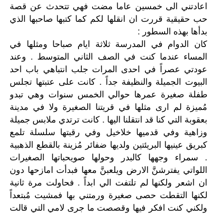
اعادتني الى خمسين عاما مضت فهي تتحدث عن قصة
حب حقيقية قررت ان انقلها لكم كما كتبها صاحبها الذي
بدأها بهذه السطور :
كان الدوام في المدرسة ثلاثة ايام صباحا ومثلها في
المساء عندما كنت في الصف الثاني المتوسط . وعند
عودتي عصراً في احدى المرات جلب انتباهي باب احد
البيوت الجميلة والنظيفة جداً . كانت على عتبتها تجلس
طفلة صغيرة عمرها حوالي الخمس سنوات وهي تبدو
مُميزة لم ارى مثلها في قريتنا الصغيرة ولا في مدينة
بعقوبة التي كنا قد انتقلنا اليها . كانت ترتدي ملابس جميلة
وزاهية وفي قدميها خلاخيل وفي رقبتها سلسلة تلمع
كبريق عينيها البريئتين ولديها ضفائر مُزينة بالقطع الذهبية
. سمراء وجهها كالبدر وحولها صويحباتها الصغيرات
اللواتي يفترشنَّ الارض ويلعبنَّ معها فبدأت امازحها دون
ان اشعر ولكنها لم تلتفت الي ابداً . فحاولت مرة ثانية
لكنها التقطت حصى صغيرة ورمتني بها فمشيت مُبتعداً
ولكني كنت افكر فيها وقصصت ما جرى لامي التي قالت