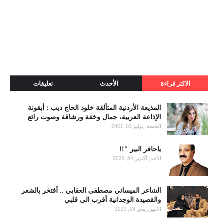
الاكثر قراءة
الأحدث
تعليقات
المذيعة الأردنية المتألقة خلود الحاج ديب : أيقونة
الإذاعة العربية، جمال وخفة ورشاقة وصوت رائع
الجمعة, يوليو 02, 2021
ياحافر البير "!!
الأحد, أكتوبر 04, 2020
الشاعر الميساني مصطفى العقابي .. أفتخر بالشعر
والقصيدة الوجدانية أقرب الى قلبي
الاثنين, يناير 18, 2021