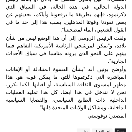
الدولة الحالي، في هذه الحالة، في السياق الذي
ذكرتموه، فإنهم بطريقة ما يرفعوننا وأياكم، بحديثهم عن
بعض نفوذنا وقوتنا المذهلين. يصب هذا إلى حد ما في
القول الشعبي، الماء لمطحنتنا".
ولفت الرئيس الروسي إلى أن هذا الوضع ليس من شأن
بلاده، و"يمكن لمرشحي الرئاسة الأمريكية التفاهم فيما
بينهم على النحو الذي يرونه مناسبا في سياق الأحداث
الجارية".
وأوضح بوتين أنه "بشأن القسوة المتبادلة أو الإهانات
المباشرة التي ذكرتموها للتو، ما يمكن قوله هو: هذا
مظهر لمستوى الثقافة السياسية، أو لغيابها. لكننا نكرر،
نحن لا نتدخل في هذا ايضا، كل هذا تمليه العمليات
الداخلية ذات الطابع السياسي، والقضايا السياسية
الداخلية، ومشاكل الولايات المتحدة ذاتها".
:
المصدر
نوفوستي
Tags
اخر الاخبار
تقارير