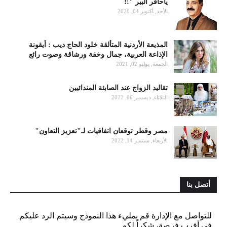
ياحافر البير "!!
الأحد, أكتوبر 04, 2020
المذيعة الأردنية المتألقة خلود الحاج ديب : أيقونة
الإذاعة العربية، جمال وخفة ورشاقة وصوت رائع
الجمعة, يوليو 02, 2021
تقاليد الزواج عند الصابئة المندائيين
الثلاثاء, ديسمبر 06, 2022
مصر وقطر توقعان اتفاقيات لـ"تعزيز التعاون"
الأربعاء, سبتمبر 14, 2022
أتصل بنا
للتواصل مع الإدارة قم بمليء هذا النموذج وسيتم الرد عليكم
في أقرب فرصة، شكراً لكم.