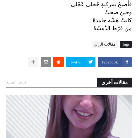
فأَصيحُ بمركبةٍ خَجلى عَجْلى
وحينَ صحتْ
كانتْ هَشَّه جامِدَةً
مِن
فَرْطِ
الدَّهشَهْ
Tags
مقالات الرأي
Twitter
Facebook
مقالات أخرى
عرض المزيد