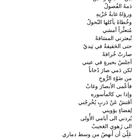
دَمهُ الفُصولُ
ورؤاهُ غابةُ حُزْنِهِ
وخُطاهُ يأكلها النّحولُ
مُتعثَّراً أمشي
تُبعثرني المسَافهْ
حتى الحَقيقةُ في يَيديْ
صارتْ خُرافهْ
أجلسُ بحيرةٍ في عيني
لكن دَمي صارَ دُخاناً
من ضَوْءِ الرُّوحِ
فأعْمى الأبصارَ وغابْ
وإذا بي كالمأسوره
أفَتشُ عَنْ دَربٍ يُخْرِجُني
لِفضاءٍ يؤويني
يُردني الى أيامي الأُولى
الى زَهوي العَجيبْ
عَلّيَ أن أَنهضُ من وسط دماري