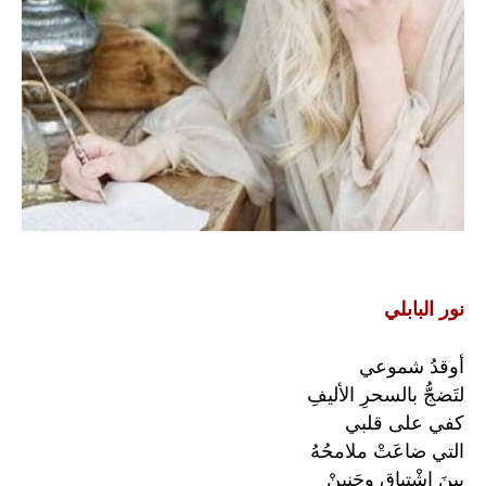
نور البابلي
أوقدُ شموعي
لتَضجُّ بالسحرِ الأليفِ
كفي على قلبي
التي ضاعَتْ ملامحُهُ
بينَ اشْتياقٍ وحَنينْ