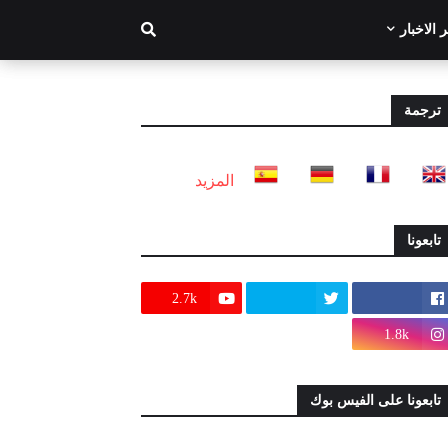
 الاخبار
ترجمة
المزيد
تابعونا
2.7k
1.8k
تابعونا على الفيس بوك