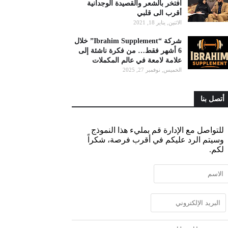
أفتخر بالشعر والقصيدة الوجدانية
أقرب الى قلبي
الاثنين, يناير 18, 2021
شركة “Ibrahim Supplement” خلال
6 أشهر فقط… من فكرة ناشئة إلى
علامة لامعة في عالم المكملات
الخميس, نوفمبر 27, 2025
أتصل بنا
للتواصل مع الإدارة قم بمليء هذا النموذج
وسيتم الرد عليكم في أقرب فرصة، شكراً
لكم.