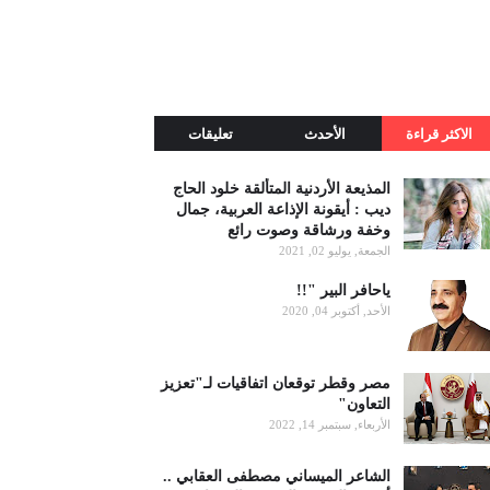
الاكثر قراءة
الأحدث
تعليقات
المذيعة الأردنية المتألقة خلود الحاج
ديب : أيقونة الإذاعة العربية، جمال
وخفة ورشاقة وصوت رائع
الجمعة, يوليو 02, 2021
ياحافر البير "!!
الأحد, أكتوبر 04, 2020
مصر وقطر توقعان اتفاقيات لـ"تعزيز
التعاون"
الأربعاء, سبتمبر 14, 2022
الشاعر الميساني مصطفى العقابي ..