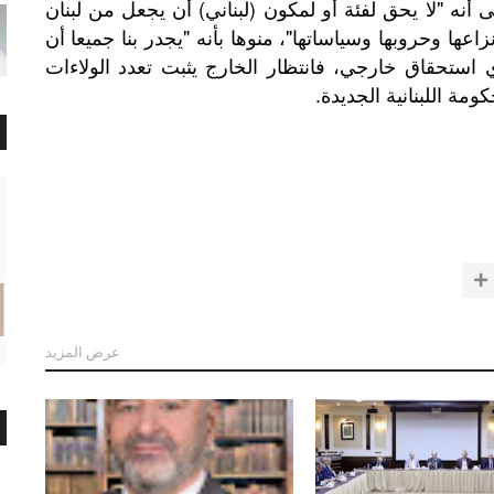
نه "لا يحق لفئة أو لمكون (لبناني) أن يجعل من لبنان
عها وحروبها وسياساتها"، منوها بأنه "يجدر بنا جميعا أن
ستحقاق خارجي، فانتظار الخارج يثبت تعدد الولاءات
ومة اللبنانية الجديدة.
عرض المزيد