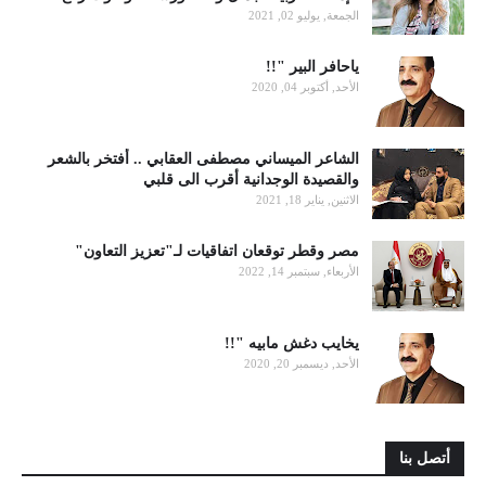
الجمعة, يوليو 02, 2021
ياحافر البير "!!
الأحد, أكتوبر 04, 2020
الشاعر الميساني مصطفى العقابي .. أفتخر بالشعر
والقصيدة الوجدانية أقرب الى قلبي
الاثنين, يناير 18, 2021
مصر وقطر توقعان اتفاقيات لـ"تعزيز التعاون"
الأربعاء, سبتمبر 14, 2022
يخايب دغش مابيه "!!
الأحد, ديسمبر 20, 2020
أتصل بنا