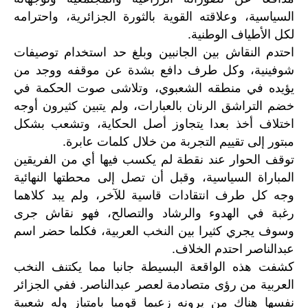
السياسية، وعلاقته القوية بالثورة الجزائرية، واحترامه
لكل الأطياف الوطنية.
احتدم النقاش بين الجانبين وبلغ حد استخدام توصيفات
شوفينية، وكل طرف دافع بشدة عن موقفه ووجد من
يؤيده في منطقه الشعبوي، وتلاشى صوت الحكمة في
خضم التراشق الرنان بالعبارات، ولم يتبين كثيرون أوجه
اختلاف أخذ بعدا يتجاوز أصل الحكاية، وتشعب بشكل
مبتور إلى تقييم التجربة من خلال كلمات عابرة.
توقف الحوار عند نقطة لم يكسب فيها أي من الفريقين
المباراة السياسية، وقبل أن تصل إلى محطتها النهائية
وجه كل طرف انتقادات قاسية للآخر، ولم يبد كلاهما
رغبة في الهدوء والرشاد والتصالح، فهو نقاش جرى
وسوف يجري كثيرا بين النخب العربية، فكلما حضر اسم
عبدالناصر احتدم الخلاف.
كشفت هذه الواقعة البسيطة جانبا مما يكتنف النخب
العربية من رؤى متصادمة لعصر عبدالناصر. ففي الجزائر
نفسها هناك من يرونه زعيما قوميا بامتياز وله شعبية