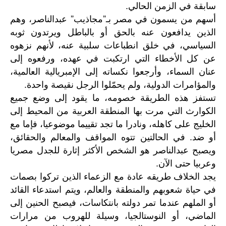
سابقة في الزمن الحالي.
أسهم من يسمون في مصر بـ”مجاذيب” عبدالناصر، وهم
الذين يدافعون عنه بالحق أو بالباطل ويرتدون ثوبه
السياسي، في خلق انطباعات سلبية عنه، لأنهم نزهوه
عن كل الأخطاء التي ارتكبت في عهده، ورفعوه إلى
عنان السماء، وأرجعوا نكساته إلى الإمبريالية العالمية،
والمؤامرات الدولية، ولم يحمّلوا الرجل نقيصة واحدة.
تستفز هذه الطريقة خصومه، ما يقود إلى وضع جميع
الكوارث التي مرت بها المنطقة العربية من المحيط إلى
الخليج على كاهله، ونادرا ما تجد تقييما موضوعيا، فإما مع
أو ضد. في الحالتين تتوه المواقف والمعالم والحقائق،
ويصبح عبدالناصر هو الشخص الأكثر إثارة للجدل مصريا
وعربيا حتى الآن.
يجد الخلاف طريقه عادة مع الزعماء الذين تركوا بصمات
في حياة شعوبهم والمنطقة والعالم، ويتم استدعاء القائد
أو الملهم عندما تمر دولته بانتكاسات، فيصبح الحنين إلى
الماضي، أو النوستالجيا، وسيلة للهروب من مرارات