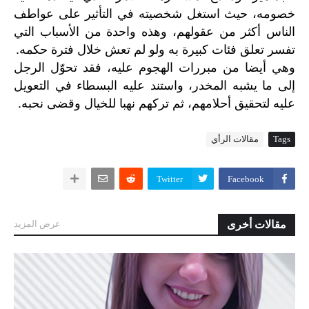
خصومه، حيث استغل شخصيته في التأثير على عواطف
الناس أكثر من عقولهم، وهذه واحدة من الأسباب التي
تفسر تعلق فئات كبيرة به ولو لم تعش خلال فترة حكمه.
وهي
أيضا
من
مبررات
الهجوم
عليه،
فقد
تحوّل
الرجل
إلى
ما
يشبه
المخدر،
واستند
عليه
البسطاء
في
التعويل
.
عليه
لتحقيق
أحلامهم،
ثم
تركهم
نهبا
للخيال
وقضى
نحبه
Tags
مقالات الرأي
Twitter
Facebook
مقالات أخرى
عرض المزيد