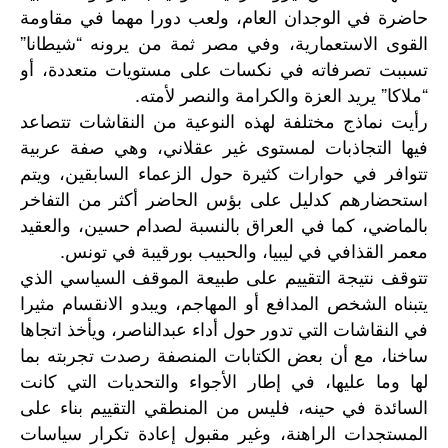
حاضرة في الوجدان العام، ولعب دورا مهما في مقاومة
القوى الاستعمارية، وفي مصر ثمة من يرونه “شيطانا”
تسببت تصرفاته في نكسات على مستويات متعددة، أو
“ملاكا” يريد العزة والكرامة والنصر لأمته.
رأيت نماذج مختلفة لهذه النوعية من النقاشات تتصاعد
فيها التجاذبات لمستوى غير عقلاني، وهي صفة عربية
تتوافر في حوارات كثيرة حول الزعماء السابقين، ويتم
استحضارهم كدليل على بؤس الحاضر أكثر من التفاخر
بالماضي، كما في العراق بالنسبة لصدام حسين، والعقيد
معمر القذافي في ليبيا، والحبيب بورقيبة في تونس.
تتوقف نتيجة التقييم على طبيعة الموقف السياسي الذي
يتبناه الشخص المدافع أو المهاجم، ويبدو الانقسام مثيرا
في النقاشات التي تدور حول أداء عبدالناصر، ويأخذ اتجاها
ساخنا، مع أن بعض الكتابات المنصفة رصدت تجربته بما
لها وما عليها، في إطار الأجواء والتحديات التي كانت
السائدة في حينه، فليس من المنطقي التقييم بناء على
المستجدات الراهنة، وغير مقبول إعادة تكرار سياسات