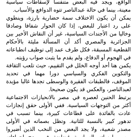
الواقع، ويجد فيه البعض متنفسا لإسقاطات سياسية
معينة، بينما في حالة عبدالناصر تتوه الدوافع والأسباب.
يمكن أن يكون الاختلاف سمة حضارية بارزة، وينطوي
على رد اعتبار للبعض، إذا كان الحوار شفافا وصادقا
وخاليا من الأجندات السياسية، غير أن النقاش الأخير بين
الجزائرية والمصري أكد أن المسألة مليئة بالأحكام
القطعية المسبقة، فكل طرف عمد إلى توظيف انطباعاته
في الهجوم أو الدفاع، ولم يقدم ما يثبت صواب رؤيته.
يكمن هنا أحد أوجه الخلل في التقييم، حيث تلعب الثقافة
والتكوين الفكري والسياسي دورا مهما في تحديد
الموقف، فالطبقات الفقيرة والوسطى تجدها غالبا مؤيدة
لعبدالناصر، والعكس قد يكون صحيحا.
يرتبط الحنين لعصره في مصر بالانحيازات الاجتماعية
أكثر من التوجهات السياسية. ففي الأولى حقق إنجازات
عادت بالفائدة على قطاعات كبيرة، بينما تسبب في
تدهور كبير بالنسبة للثانية. وتظل بصماته في الأولى
مصدر شعبية، ولا يجد البعض من النخب الذين أضيروا
من ممارساته السياسية غضاضة في مدح إجراءاته