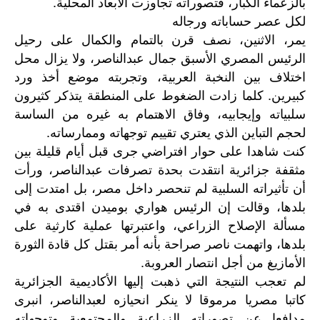
بالزعماء الكبار، فتصوراته تجاوزت الأبعاد المحلية.
لكل عصر حساباته ورجاله
يمر، الاثنين، نصف قرن بالتمام والكمال على رحيل
الرئيس المصري الأسبق جمال عبدالناصر، ولا يزال محل
اختلاف بين النخبة العربية، وتجربته موضع أخذ ورد
كبيرين. كلما زادت الضغوط على المنطقة يتذكر كثيرون
سلبياته وإيجابيه، وفاق الاهتمام به غيره من الساسة
لحجم التباين الذي يعتري تقييم توجهاته وممارساته.
كنت شاهدا على حوار افتراضي جرى قبل أيام قليلة بين
مثقفة جزائرية انتقدت بحدة تصرفات عبدالناصر، ورأت
أن تأثيراته السلبية لم تنحصر داخل مصر، بل امتدت إلى
بلدها، وقالت إن الرئيس هواري بوميدن اقتدى به في
مسألة الإصلاح الزراعي، واعتبرتها عملية كارثية على
بلدها، واتهمت ناصر صراحة بأنه أمر بقتل كل قادة الثورة
الأمازيغ من أجل انتصار العروبة.
لم تعجب النتيجة التي ذهبت إليها الأكاديمية الجزائرية
كاتبا مصريا مرموقا لا ينكر انحيازه لعبدالناصر، انبرى
مدافعا عن تصوراته الزراعية والمجتمعية وتوجهاته