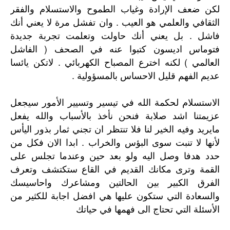
لكن ضعف الإرادة وغياب الطموح والاستسلام والفقر
الثقافي والعلمي هو العيب . وان تفشل مرة لا يعني أنك
فاشل . بل يعني أنك حاولت وتعلمت تجربة جديدة
فتوماس اديسون كتبوا عنه في الصحف ( الفاشل
العالمي ) لكنه اخترع المصباح الكهربائي . لاتكن يائسا
عديم الفهم قليل الاحساس بالمسؤولية .
الاستسلام
لحكمة
الله
في
تيسير
وتسيير
الأمور
سيجعل
عزيمتنا
اشد
صلابة
فنحن
نأخذ
بالأسباب
والله
يفعل
مايريد
وفيه
الخير
لنا
فلا
تنتظر
ان
تجني
ثمار
بذور
اليأس
.
لأنها
لا
تنبت
سوى
البؤس
والخراب
ابدا
الان
فكل
من
حدد
هدفا
وصل
اليه
ولو
بعد
حين
وعندما
تجلس
على
القمة
وترى
مكانك
القديم
في
القاع
ستكتشف
وتعرف
الفرق
الكبير
بين
الحالتين
ومشاعرك
واحاسيسك
والسعادة
التي
ستكون
عليها
هي
افضل
اجابة
للكثير
من
الأسئلة
التي
تحتاج
الى
فهمها
في
حياتك