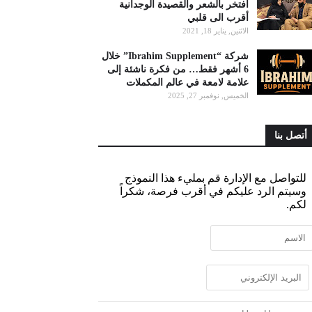
أفتخر بالشعر والقصيدة الوجدانية
أقرب الى قلبي
الاثنين, يناير 18, 2021
شركة “Ibrahim Supplement” خلال
6 أشهر فقط… من فكرة ناشئة إلى
علامة لامعة في عالم المكملات
الخميس, نوفمبر 27, 2025
أتصل بنا
للتواصل مع الإدارة قم بمليء هذا النموذج
وسيتم الرد عليكم في أقرب فرصة، شكراً
لكم.