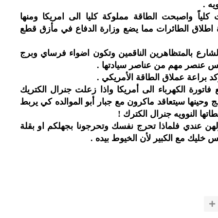
ه .
 كلياً واصبحت الطاقة مملوكة كليا الى امريكا ومنها
ة اطلاق الطائرات مما يضع وزارة الدفاع في مأزق قطع
الشارع بالمتظاهرين الناقمين وتكون اضواء فرساي وبرج
ريس عنصر مهم من عناصر سيادتها .
كد براعة عملاق الطاقة الأمريكي .
فع فاتورة الكهرباء الى أمريكا واذا زعلت جنرال الكتريك
وحينها سيتعاقد ماكرون مع جبار أبو الموالده كي يربط
تها النوويه جنرال الكترك !
ولهن عندي فلماذا تحرج نفسك وتحرجونا بجهلكم او بقلة
 خليك مع الكبير لأن الخيوط بيده .