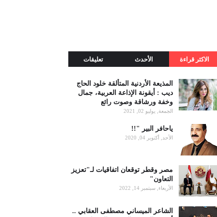
الاكثر قراءة
الأحدث
تعليقات
المذيعة الأردنية المتألقة خلود الحاج
ديب : أيقونة الإذاعة العربية، جمال
وخفة ورشاقة وصوت رائع
الجمعة, يوليو 02, 2021
ياحافر البير "!!
الأحد, أكتوبر 04, 2020
مصر وقطر توقعان اتفاقيات لـ"تعزيز
التعاون"
الأربعاء, سبتمبر 14, 2022
الشاعر الميساني مصطفى العقابي ..