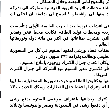
والمديح لباني النهضه وحلال المشاكل .
اء محطات التوليد النوويه الفرنسيه مملوكة الى شركة
عقد معها في واشنطن ! اسمح لي بدقيقه ان احكي لك
تي انتشلت فرنسا بعد الحرب العالمية الأولى ( تأسست
السريعه ومحطات توليد الطاقه فكانت محط فخر وتقدير
ي انتشرت صناعاتها في اكثر من مائة دوله وتوربيناتها
ن صفقات فساد ورشى لعقود الستوم في كل من السعودية
لب بغرامه ٢٧٢ مليون دولار .
ظر فلامبري مدير الستوم ببيع الشركة الى جنرال الكترك
امريكا .
 وتكنلوجيا الطاقه وبحوث تطويرها المستقبليه بما فيها
المصانع للمحطات النوويه وخطوط نقل الطاقه وتترك لها فقط حقل القطارات وسكك الحديد ب ١٣
 الكترك وخداعها باعتراف موظفي الستوم بدفع رشى
 أي دفعوا رشى في السعودية ومصر واندونيسيا وتايلاند