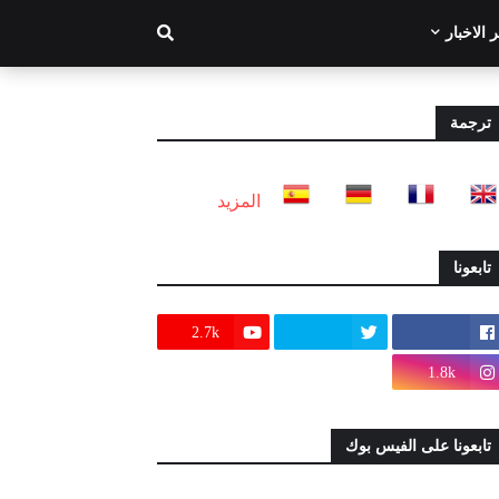
 الاخبار
ترجمة
المزيد
تابعونا
2.7k
1.8k
تابعونا على الفيس بوك