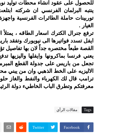
للحصول على عقود انشاء محطات توليد نووي
ينتبه البرلمان الفرنسي ان شركته ابتلعت
توربينات حاملة الطائرات الفرنسية واجهز
الغيار .
ترفع جنرال الكترك اسعار الطاقه ، يمتلأ 
ايفل تسدد فواتيرها الى نيويورك وتفقد با
القصة طبعاً مختصره جداً لان بها تفاصيل تؤ
يعني فرنسا بماكرونها وايفلها واليزيها تد
تجعل من باريس على جدولة القطع المبرمج 
الاليزيه على الخط الذهبي وان من يبني محطا
ترامب قال لك الكهرباء والنفط والغاز حل
معرفتكم وتطرق الباب الخاطيء دولة الرئيس
Tags
مقالات الرأي
Twitter
Facebook