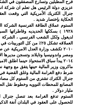
فرح المطبلين وتسارع المصفقون في الشكر 
عزيزي دولة الرئيس هل تعلم ان شركة انش
جنرال الكتريك الأمريكية التي وقعت ال
الحكاية بإختصار شديد .
الستوم عملاق الطاقة الفرنسية الشركة ال
١٩٢٨ ) بسككها الحديديه وقاطراتها 
لديغول ولكل الشعب الفرنسي ، الشركة الت
العملاقه تشكل ٢٥٪؜ من كل التوربينات في العالم .
٢٠١٠ تكشف وزارة العدل الامريكية ع
ومصر واندونيسيا وتايلاند وتسجن مديرها الاقليمي وتطا
٢٠١٤ يبدأ سباق الاستحواذ حينما اطلق الامريكان الثعبان جنرال الكترك ووجهوه بابتلاع الستوم .
ماكرون وزير المالية حينها يتفق مع وجهة ن
شرط دفع الغرامة المالية وغلق القضية في 
جنرال الكترك تشتري من الستوم كل مصانعها
مليار دولار .
الستوم تدفع الغرامة بعد تنصل جنرال
للحصول على العقود في البلدان آنفة الذكر