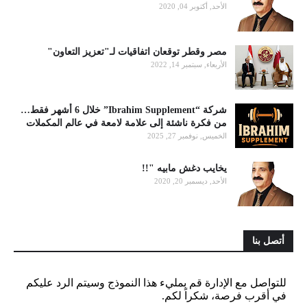
الأحد, أكتوبر 04, 2020
مصر وقطر توقعان اتفاقيات لـ"تعزيز التعاون"
الأربعاء, سبتمبر 14, 2022
شركة “Ibrahim Supplement” خلال 6 أشهر فقط…
من فكرة ناشئة إلى علامة لامعة في عالم المكملات
الخميس, نوفمبر 27, 2025
يخايب دغش مابيه "!!
الأحد, ديسمبر 20, 2020
أتصل بنا
للتواصل مع الإدارة قم بمليء هذا النموذج وسيتم الرد عليكم
في أقرب فرصة، شكراً لكم.