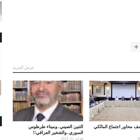
عرض المزيد
شف محاور اجتماع المالكي
التنين الصيني..وميناء طرطوس
السوري..والشخير العراقي!!
فبراير 21, 2022