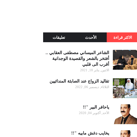
الاكثر قراءة
الأحدث
تعليقات
الشاعر الميساني مصطفى العقابي ..
أفتخر بالشعر والقصيدة الوجدانية
أقرب الى قلبي
الاثنين, يناير 18, 2021
تقاليد الزواج عند الصابئة المندائيين
الثلاثاء, ديسمبر 06, 2022
ياحافر البير "!!
الأحد, أكتوبر 04, 2020
يخايب دغش مابيه "!!