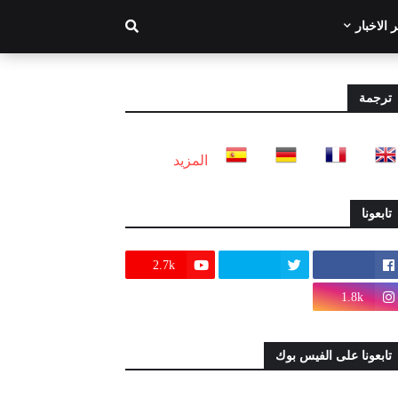
 الاخبار
ترجمة
المزيد
تابعونا
2.7k
1.8k
تابعونا على الفيس بوك