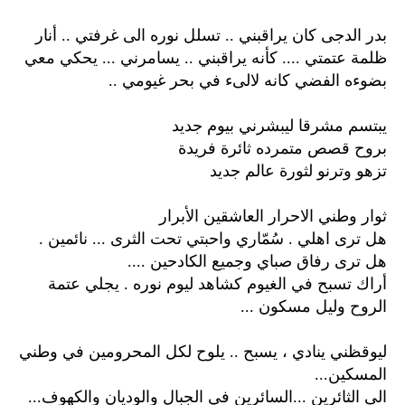
بدر الدجى كان يراقبني .. تسلل نوره الى غرفتي .. أنار
ظلمة عتمتي .... كأنه يراقبني .. يسامرني ... يحكي معي
بضوءه الفضي كانه لالىء في بحر غيومي ..
يبتسم مشرقا ليبشرني بيوم جديد
بروح قصص متمرده ثائرة فريدة
تزهو وترنو لثورة عالم جديد
ثوار وطني الاحرار العاشقين الأبرار
هل ترى اهلي . سُمّاري واحبتي تحت الثرى ... نائمين .
هل ترى رفاق صباي وجميع الكادحين ....
أراك تسبح في الغيوم كشاهد ليوم نوره . يجلي عتمة
الروح وليل مسكون ...
ليوقظني ينادي ، يسبح .. يلوح لكل المحرومين في وطني
المسكين...
الى الثائرين ...السائرين في الجبال والوديان والكهوف...