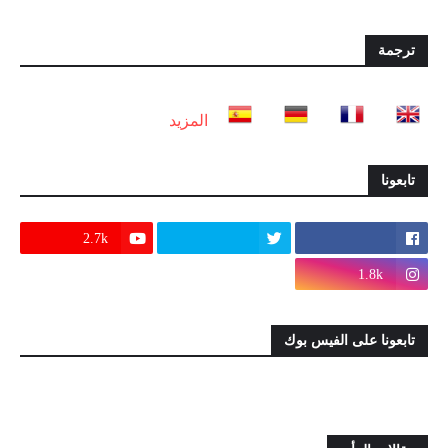
ترجمة
المزيد
تابعونا
2.7k
1.8k
تابعونا على الفيس بوك