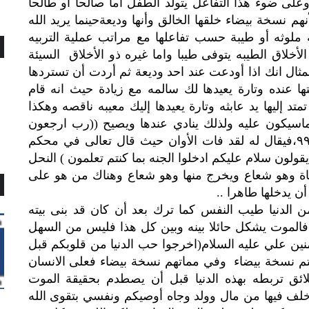
على ضوء هذا التفاعل يتولد الطفل أما صالحا أو طالحا
نهم نسخة بيضاء خلقها الخالق وأنها وديعةحينما يريد الله
 ملوثه أو طيبة حسب تفاعلها مع مراتب عملية التربيه
الأخلاق الطيبه يتوفى طيبا واما غيره ذو الأخلاق السيئة
ثال انك اذا أودعت عند احد وديعة ثم أردت أن تستردها
ا عنده وتارة يعيدها لك سالمه مع زيادة حيث انه قام
د إليها يد عابثه وتارة يعيدها إليك معيبه ناقصه وهكذا
اسيكون عليه ولذلك ينادي عندها ويصيح ((رب ارجعون
لعلي اعمل صالحا فيما تركت ))المؤمنين ٩٩،فيقال له لقد فات الأوان حيث قال تعالى في محكم
 يقولون سلام عليكم ادخلوا الجنه بما كنتم تعلمون ) النحل
ياة وهو شعاع ويخرج منها وهو شعاع وهناك من هو على
ن يدخلها طاهرا ..
الدنيا طيب النفس كما ترك بعد أن كان قد بنى بيته
 فالموت يشكل حائلا بينه وبين كل هذا فليس من السهل
نين علي عليه السلام(اخرجوا حب الدنيا من قلوبكم قبل
كتم نسخة بيضاء وفي مماتهم نسخة بيضاء فعلى الانسان
ق تربطه بهذه الدنيا قبل أن يصطدم بحقيقة الموت
 خلف فيها من مال وولد وجاه أوصيكم ونفسي بتقوى الله