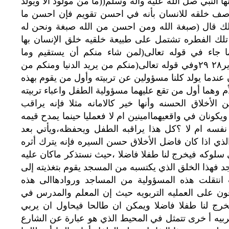
ا النبي صل الله عليه واله وسلم((ما من مولود الا ويولد
وصف خلقه للانسان بأنه في احسن تقويم فإن احسن ما
لك قال (صبغة الله ومن احسن من الله صبغة ونحن له
ني ذلك أن تلك الفطره تشتمل على طبيعة خلقيه خلق الإنسان بها
ا جاء في قوله تعالى(لمن شاء منكم أن يستقيم وما
تشاؤون،الا ان يشاء الله رب العالمين )تكوير٢٨ ٢٩وفي قوله تعالى(منكم من يريد الدنيا ومنكم من
١ . حيث أن الانسان عندما يولد كلنا مسؤولين عن تربيته وأول من يقوم بهذه
أم وهما أول من تقع عليهما مسؤولية الطفل واعباء تربيته
الأخلاق الحسنه وأنها خير كالامانه مثلا فإنه يراقب
 ويكونان في واقعيهماامينين ام لا فعمليا حينما يمدح قيمه
 نفسه ام لا ؟كل هذا يراقبه الطفل ويحفظه،ويأتي بعد
 الذي اذا كان فاضل الأخلاق حسن السيره فإنه يترك أثره
وكه فيخرج لنا طفلا فاضلا ،حيث نستذكر ماكان عليه
سجد فهذا الخلق الذي يكتسبه من المسجد يقوم بتغذيته إلى
انتقلت هذه المسؤولية من المساجد وروادهاالى هذه
ون على العمليه التربويه حيث إن المعلم والمدرس في
ج لنا طفلا فاضلا ويمكن ان طالحا فيحاول ان يربي
ربيه أ خرى تتمثل في المحيط الذي هو عبارة عن الشارع