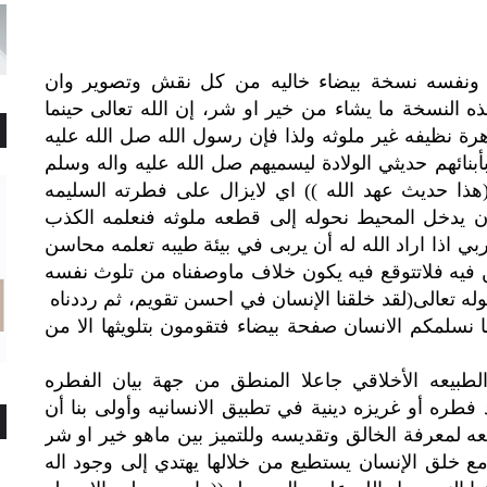
اة ونفسه نسخة بيضاء خاليه من كل نقش وتصوير وان
ه النسخة ما يشاء من خير او شر، إن الله تعالى حينما
رة نظيفه غير ملوثه ولذا فإن رسول الله صل الله عليه
أبنائهم حديثي الولادة ليسميهم صل الله عليه واله وسلم
ذا حديث عهد الله )) اي لايزال على فطرته السليمه
 أن يدخل المحيط نحوله إلى قطعه ملوثه فنعلمه الكذب
م ربي اذا اراد الله له أن يربى في بيئة طيبه تعلمه محاسن
ن فيه فلاتتوقع فيه يكون خلاف ماوصفناه من تلوث نفسه
له تعالى(لقد خلقنا الإنسان في احسن تقويم، ثم رددناه
ن الا اللذين امنو)التين٤،اي إننا نسلمكم الانسان صفحة بيضاء فتقومون بتلويثها الا من
طبيعه الأخلاقي جاعلا المنطق من جهة بيان الفطره
ود فطره أو غريزه دينية في تطبيق الانسانيه وأولى بنا أن
عه لمعرفة الخالق وتقديسه وللتميز بين ماهو خير او شر
 خلق الإنسان يستطيع من خلالها يهتدي إلى وجود اله