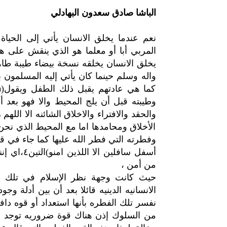
الباشا صادق سعدون البهادلي
نعم عندما يخلق الانسان يأتي إلى الحي
المربي أبا أو معلما هو الذي ينقش على هذ
يخلق الانسان يخلقه نسخة بيضاء طيبة طاه
واله وسلم حينما كان يأتي إليه المسلمون ب
كما هي عادتهم يقبل ذلك الطفل ويقول((ه
وطيبته قبل أن يلج المحيط والا فهو بعد
والحقد والافتراء والاخلاق الشائنه الا الله
الأخلاق ومحامدها اما مع المحيط الذي نح
وفطرته التي فطر الله عليها كما جاء في قو
أسفل سافلي
من أمن ،
حيث كانت وجهة نظر الإسلام في تلك ال
الانسانيه الدينيه قائلا بعد أن بين أدلة وج
نفسر تلك الفطره بأنها استعداد أو قوه داف
من السلوك إذن هناك قوة ضروريه توجد مع