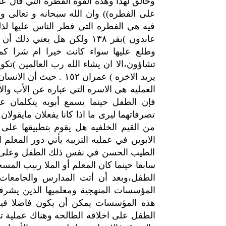
وخالق لهذا وهذه القوه الفطره التي قال عنه
على الفطره)) وان الله سبحانه و تعالى 
فيه هي الفطره التي فطر الناس عليها لذ
عابدون )بقر ١٣٨ ولكن هل يع
وطلع عليها سواء كانت خيرا ام شرا كم
يريد الاخره ) عمران ٥٢
العمليه هي الاسره التي عباره عن الأب وال
فإن الطفل حينما يسمع أبويه يتكلمان عن 
تصرفاتهما ليرى ما اذا كانا يفعلان مايقولان
من القيم الخلفيه هل يقوم بتطبيقها على
الابوين في عمليه التربيه يأتي دور المعلم
الطيب الحسن في نفس ذلك الطفل وعلى سل
سابقا حينما كان المعلم أو الملا ربيب الم
الطفل،وبعد أن أتت المدارس والجامعات 
المؤسسات المنهجية ومعلميها الذين يشرف
هذه المؤسسات يمكن أن يكون فاضلا فيخر
الطفل على اخلاقه الطالحه وهناك عملية ت