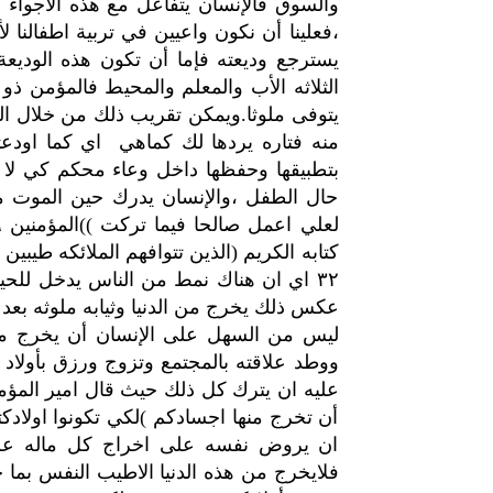
والسوق فالإنسان يتفاعل مع هذه الأجواء و
،فعلينا أن نكون واعيين في تربية اطفالنا لأ
يسترجع وديعته فإما أن تكون هذه الوديعة
الثلاثه الأب والمعلم والمحيط فالمؤمن ذو 
يتوفى ملوثا.ويمكن تقريب ذلك من خلال الم
منه فتاره يردها لك كماهي اي كما اودعته
بتطبيقها وحفظها داخل وعاء محكم كي لا تمت
حال الطفل ،والإنسان يدرك حين الموت م
كتابه الكريم (الذين تتوافهم الملائكه طيبين
٣٢ اي ان هناك نمط من الناس يدخل للح
عكس ذلك يخرج من الدنيا وثيابه ملوثه بعد أ
ليس من السهل على الإنسان أن يخرج من 
ووطد علاقته بالمجتمع وتزوج ورزق بأولاد
عليه ان يترك كل ذلك حيث قال امير المؤم
أن تخرج منها اجسادكم )لكي تكونوا اولاد
ان يروض نفسه على اخراج كل ماله علائ
فلايخرج من هذه الدنيا الاطيب النفس بما