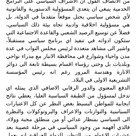
من الانصاف القول ان الاشراف السياسي على البرامج
الخدمية ينبغي ان يتعدى المسؤولية الدستورية والقانونية
لأي شخص سياسي يحتل موقعاً متقدماً في الدولة، بل
هي مسؤولية اخلاقية وادبية تجاه بيئة ذلك السياسي،
فضلاً عن توسيع الرصيد الشعبي والقاعدة الاجتماعية التي
ستكون ادواته في تنفيذ اي برنامج سياسي مستقبلاً،
واشير الى مشاهد متعددة لرئيس مجلس النواب في عدة
مدن واحياء وشوارع في محافظة الانبار مع مدراء نواحي
وبلديات بل وحتى رؤساء اقسام بسيطة تابعة الى دوائر
الانارة وهندسة المرور رغم انه رئيس المؤسسة
التشريعية الاولى في البلاد.
الدفع
المعنوي
والدور
الرقابي
الاضافي
الذي
يمثله
اي
تدخل
لمسؤول
من
الطبقة
السياسية
العليا،
يعطي
نتائج
ايجابية
للمواطن
البسيط
بغض
النظر
عن
كل
الاعتبارات
السياسية
والتوازنات
والاعراف
والبروتوكولات
والنظرة
الى
السياسي
بمنظار
عدائي
أو
من
منطلق
محبة
وولاء،
فالذي
أفهمه
من
وجود
السياسي
في
مرحلة
عصيبة
بعد
عشرات
الاعوام
من
التنظير
للدولة
العراقية
انه
يعمل