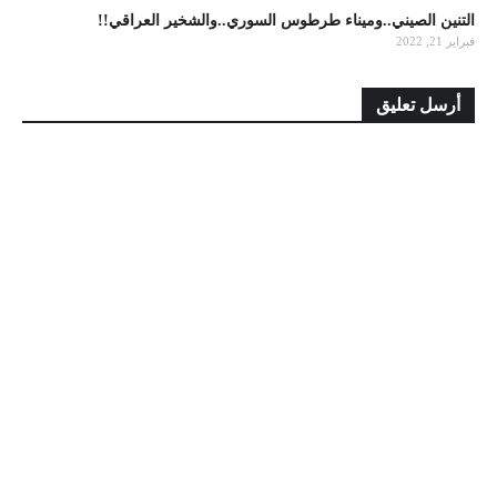
التنين الصيني..وميناء طرطوس السوري..والشخير العراقي!!
فبراير 21, 2022
أرسل تعليق