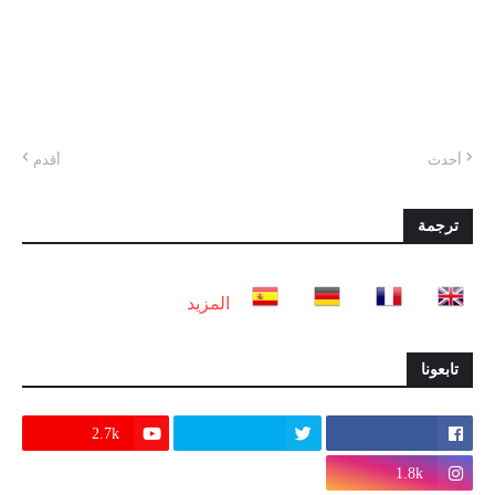
أحدث
أقدم
ترجمة
المزيد
تابعونا
2.7k
1.8k