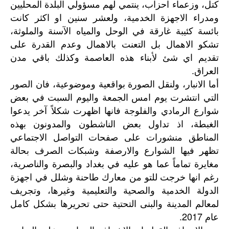
كتل، وزعماء احزاب، ينتمي لهم مسؤولي البلدة المحليين
ومدراء الاجهزة الخدمية، ولعشر سنين او اكثر كانت
بائسة كئيبة غارقة في الوحل والمياه الآسنة والملوثة،
تشكو الاهمال بل التعنت بالاهمال وعدم القدرة على
تقديم اي شئ لأبناء هذه العاصمة وكذلك باقي مدن
العراق.
أما الانبار، ولنقل الصورة بواقعية وموضوعية، فان الصور
التي انتشرت يوم امس الجمعة واليوم السبت في بعض
شوارع الرمادي والفلوجة فانها اظهرت شكلاً آخر يدعوا
الغبطة، اذ تداول بعض الناشطون والمدونون بهذه
المناطق منشورات على صفحات التواصل الاجتماعي
تظهر فيها الشوارع والارصفة وشبكات الصرف بحالة
مغايرة تماماً عما هو عليه في بغداد والبصرة والناصرية،
رغم انها خرجت للتو من معارك طاحنة وشلل في اجهزة
الدولة الخدمية والصحية والتعليمية وغيرها، وتجريف
لمعالم المدينة والبنى التحتية حتى تحريرها بشكل كامل
عام 2017.