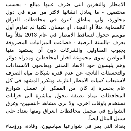
الامطار والتخزين التي صُرف عليها مبالغ - بحسب
مختصين - ما يعادل انشائها لاكثر من مرة في دول
مجاورة، ولي مناطق كثيرة في محافظات العراق
كالسماوة مثلاً أو النجف أو ميسان، لكنها لم تقاوم أول
موسم خجول لتساقط الامطار في عام 2013 مثلاً وما
يعرف -بالسنة الرطبة - فضاعت الميزانيات المصروفة
بجيوب المقاولين والشركات دون أن يستفيد منها
المواطن سوى مجموعة اخبار لمحافظين ومدراء دوائر
وهم يلبسون خوذ الانقاذ المدني ويعالجون الانسدادات
والتخسفات الناتجة عن عدم قدرة شبكات مياه الصرف
لاستيعاب كميات الامطار النازلة، ويتكرر المشهد في كل
عام بحسرة إذ كان من الممكن ان تغسل شوارع
المحافظات بمياه نظيفة تتحول مباشرة الى خزانات
تستخدم باوقات اخرى، ولا نرى مشاهد -التسيين- وغرق
الشوارع في مجمل محافظات العراق ومنها بغداد على
سبيل المثال ايضاً.
بغداد التي يمر في شوارعها سياسيون، وقادة، ورؤساء