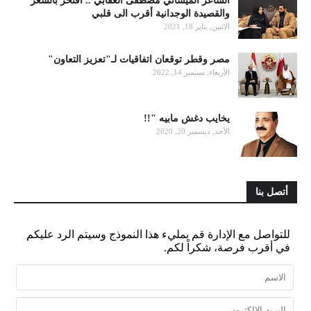
الشاعر الميساني مصطفى العقابي .. أفتخر بالشعر
والقصيدة الوجدانية أقرب الى قلبي
الاثنين, يناير 18, 2021
مصر وقطر توقعان اتفاقيات لـ"تعزيز التعاون"
الأربعاء, سبتمبر 14, 2022
يخايب دغش مابيه "!!
الأحد, ديسمبر 20, 2020
أتصل بنا
للتواصل مع الإدارة قم بمليء هذا النموذج وسيتم الرد عليكم
في أقرب فرصة، شكراً لكم.