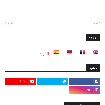
أحدث
أقدم
ترجمة
المزيد
تابعونا
2.7k
1.8k