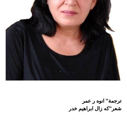
ترجمة" انوه ر عمر
شعر"كه زال ابراهيم خدر