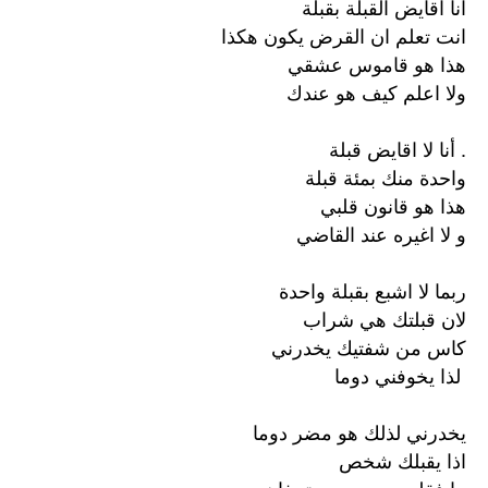
انا اقايض القبلة بقبلة
انت تعلم ان القرض يكون هكذا
هذا هو قاموس عشقي
ولا اعلم كيف هو عندك
. أنا ﻻ اقايض قبلة
واحدة منك بمئة قبلة
هذا هو قانون قلبي
و ﻻ اغيره عند القاضي
ربما ﻻ اشبع بقبلة واحدة
لان قبلتك هي شراب
كاس من شفتيك يخدرني
لذا يخوفني دوما
يخدرني لذلك هو مضر دوما
اذا يقبلك شخص
ما فقلبي وروحي يرتجفان