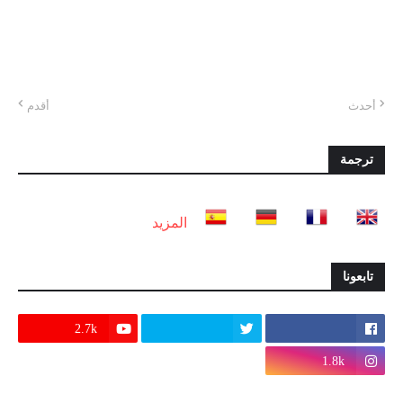
أحدث
أقدم
ترجمة
المزيد
تابعونا
2.7k
1.8k