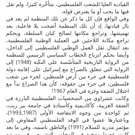
القيادية العليا للشعب الفلسطيني، متأخّرة كثيرا، ولم تقل
فيها ما يجب أو ما يفترض قوله.
وفي الواقع فإن كل ما ذكر عن تلك المنظمة لم يعد في
بال قيادتها، إذ أن تلك المنظمة أضحت بلا فاعلية، بعد
تهميشها، وتراجع مكانتها لصالح كيان السلطة، وبحكم
تراجع مكانة اللاجئين في العملية الوطنية الفلسطينية،
بعد انتقال ثقل العمل الوطني الفلسطيني إلى الداخل،
وأيضا بحكم انزياح الخطاب السياسي الرسمي للمنظمة
من الرواية التاريخية المتأسّسة على النكبة (1948) إلى
الرواية التي تتعلق بالصراع مع إسرائيل على إقامة دولة
فلسطينية في جزء من أرض فلسطين، لجزء من شعب
فلسطين، في جزء من حقوقه، كأن هذا الصراع بدأ مع
احتلال الضفة وغزة في العام 1967!
وكانت عشراوي من الشخصيات الفلسطينية البارزة في
الضفة الغربية، كأكاديمية وكأستاذة في جامعة بير زيت،
ثم كواحدة من وجوه الانتفاضة الأولى (1987ـ1993)،
وباعتبارها عضوا في الوفد الفلسطيني المفاوض إلى
مؤتمر مدريد للسلام (1991) والناطق باسمه، وفي ما بعد
كانت عضوا منتخبة في المجلس التشريعي في دورتيه