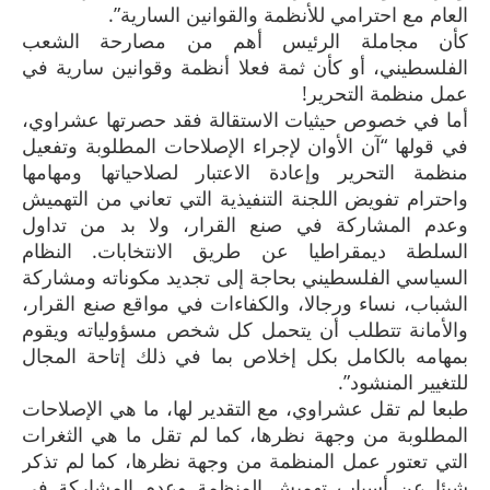
العام مع احترامي للأنظمة والقوانين السارية”.
كأن مجاملة الرئيس أهم من مصارحة الشعب
الفلسطيني، أو كأن ثمة فعلا أنظمة وقوانين سارية في
عمل منظمة التحرير!
أما في خصوص حيثيات الاستقالة فقد حصرتها عشراوي،
في قولها “آن الأوان لإجراء الإصلاحات المطلوبة وتفعيل
منظمة التحرير وإعادة الاعتبار لصلاحياتها ومهامها
واحترام تفويض اللجنة التنفيذية التي تعاني من التهميش
وعدم المشاركة في صنع القرار، ولا بد من تداول
السلطة ديمقراطيا عن طريق الانتخابات. النظام
السياسي الفلسطيني بحاجة إلى تجديد مكوناته ومشاركة
الشباب، نساء ورجالا، والكفاءات في مواقع صنع القرار،
والأمانة تتطلب أن يتحمل كل شخص مسؤولياته ويقوم
بمهامه بالكامل بكل إخلاص بما في ذلك إتاحة المجال
للتغيير المنشود”.
طبعا لم تقل عشراوي، مع التقدير لها، ما هي الإصلاحات
المطلوبة من وجهة نظرها، كما لم تقل ما هي الثغرات
التي تعتور عمل المنظمة من وجهة نظرها، كما لم تذكر
شيئا عن أسباب تهميش المنظمة وعدم المشاركة في