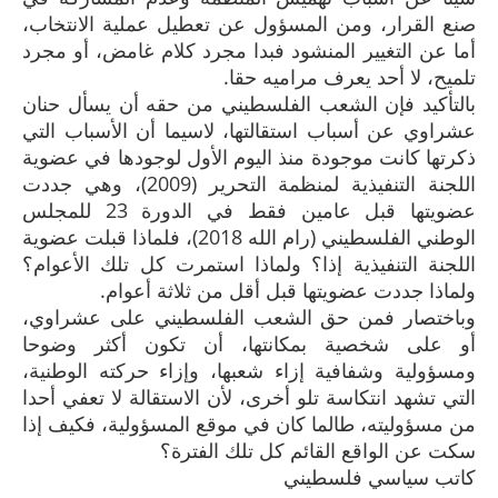
صنع القرار، ومن المسؤول عن تعطيل عملية الانتخاب،
أما عن التغيير المنشود فبدا مجرد كلام غامض، أو مجرد
تلميح، لا أحد يعرف مراميه حقا.
بالتأكيد فإن الشعب الفلسطيني من حقه أن يسأل حنان
عشراوي عن أسباب استقالتها، لاسيما أن الأسباب التي
ذكرتها كانت موجودة منذ اليوم الأول لوجودها في عضوية
اللجنة التنفيذية لمنظمة التحرير (2009)، وهي جددت
عضويتها قبل عامين فقط في الدورة 23 للمجلس
الوطني الفلسطيني (رام الله 2018)، فلماذا قبلت عضوية
اللجنة التنفيذية إذا؟ ولماذا استمرت كل تلك الأعوام؟
ولماذا جددت عضويتها قبل أقل من ثلاثة أعوام.
وباختصار فمن حق الشعب الفلسطيني على عشراوي،
أو على شخصية بمكانتها، أن تكون أكثر وضوحا
ومسؤولية وشفافية إزاء شعبها، وإزاء حركته الوطنية،
التي تشهد انتكاسة تلو أخرى، لأن الاستقالة لا تعفي أحدا
من مسؤوليته، طالما كان في موقع المسؤولية، فكيف إذا
سكت عن الواقع القائم كل تلك الفترة؟
كاتب سياسي فلسطيني