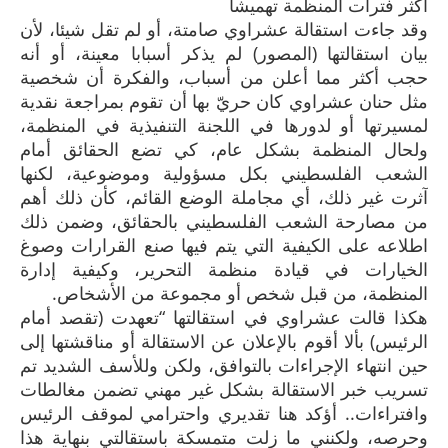
أكثر فترات المنظمة تهميشا
وقد جاءت استقالة عشراوي صامتة، أو لم تقل شيئا، لأن
بيان استقالتها (المصور) لم يذكر أسبابا معينة، أو أنه
حجب أكثر مما أعلن من أسباب، والفكرة أن شخصية
مثل حنان عشراوي كان حريّ بها أن تقوم بمراجعة نقدية
لمسيرتها أو لدورها في اللجنة التنفيذية في المنظمة،
ولحال المنظمة بشكل عام، كي تضع الحقائق أمام
الشعب الفلسطيني بكل مسؤولية وموضوعية، لكنها
آثرت غير ذلك، أي مجاملة الوضع القائم، كأن ذلك أهم
من مصارحة الشعب الفلسطيني بالحقائق، وضمن ذلك
اطلاعه على الكيفية التي يتم فيها صنع القرارات وصوغ
الخيارات في قيادة منظمة التحرير، وكيفية إدارة
المنظمة، من قبل شخص أو مجموعة من الأشخاص.
هكذا قالت عشراوي في استقالتها “تعهدت (تقصد أمام
الرئيس) بألا أقوم بالإعلان عن الاستقالة أو مناقشتها إلى
حين انتهاء الإجراءات بالتوافق، ولكن وللأسف الشديد تم
تسريب خبر الاستقالة بشكل غير مهني تضمن مغالطات
وافتراءات.. أؤكد هنا تقديري واحترامي لموقف الرئيس
وحرصه، ولكنني ما زلت متمسكة باستقالتي بنهاية هذا