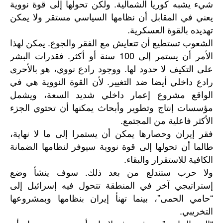
شيء يشبه كوريا الشمالية. ولكن تحولها إلى قوة نووية
يعني في المقابل أن نظامها السياسي مستقر ولا يمكن
تهديده بالقوة العسكرية.
الشعوب تستطيع أن تتعايش مع الفقر والجوع. يمكن لهذا
الأمر أن يستمر إلى 100 سنة أو أكثر. فقدرات البشر
على التكيف لا حدود لها. ووجود رادع نووي، هو بالأحرى
رادع داخلي أيضا ضد التغيير. لأن القوة النووية هي في
الواقع مشروع إعمار داخلي شديد السعة، ويشمل
مؤسسات إنتاج وتطوير وأبحاث يمكنها أن تحتوي الجزء
الأكثر فاعلية من المجتمع.
فقر إيران وحصارها يمكن أن يستمرا إلى ما لا نهاية،
طالما أن تحولها إلى قوة نووية سيوفر لنظامها الضمانة
الكافية للاستقرار والبقاء.
ولا حرب ستندلع من بعد ذلك. سوف ينشأ وضع
إستراتيجي آخر في المنطقة تتحول فيه إسرائيل إلى
“حامي الحمى”، بينما تهنأ إيران بنظامها وبمشروعها
التخريبي.