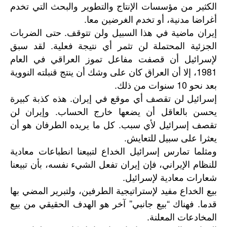
الكثير من مؤسسات الإنتاج والتطوير والبحث التي تخدم
أغراضا مدنية، أو تخدم الغرضين معا.
إيران ماضية في هذا السبيل ولن تتوقف. حتى الضربات
الجزئية المحتملة لن تثمر أي نتيجة فعلية. لقد سبق
لإسرائيل أن قصفت مفاعل تموز العراقي في العام
1981، إلا أن العراق كان على وشك أن ينتج قنبلته النووية
بعد نحو 10 سنوات من ذلك.
إسرائيل لن تقصف أي موقع في إيران. هذه كذبة كبيرة
يحسن بالعاقل أن يضعها خارج الحساب. وإيران لن
تقصف إسرائيل لأي سبب. كل ما يريده الطرفان هو أن
يعثرا على سبيل للتعايش.
ومثلما تمارس إسرائيل الخداع لتبيعنا انطباعات معادية
للنظام الإيراني، فإن إيران تفعل الشيء نفسه، بأن تبيعنا
شعارات معادية لإسرائيل.
بيع الخداع مفيد لإستراتيجية الطرفين، ولتبرير المضي بها
قدما. فهناك “بيع جانبي” آخر هو الهدف الحقيقي من بيع
المخادعات المعلنة.