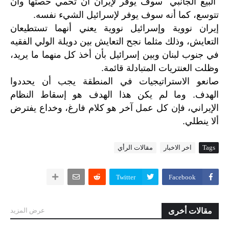
“البيع الجانبي” سوف يوفر لإيران أن تحمي حصتها وأن
تتوسع، كما أنه سوف يوفر لإسرائيل الشيء نفسه.
إيران نووية وإسرائيل نووية يعني أنهما تستطيعان
التعايش، وذلك مثلما نجح التعايش بين دويلة الولي الفقيه
في جنوب لبنان وبين إسرائيل بأن أخذ كل منهما ما يريد،
وظلت العنتريات المتبادلة قائمة.
صانعو
الاستراتيجيات
في
المنطقة
يجب
أن
يحددوا
.
الهدف
وما
لم
يكن
هذا
الهدف
هو
إسقاط
النظام
الإيراني،
فإن
كل
عمل
آخر
هو
كلام
فارغ،
وخداع
يفترض
.
ألا
ينطلي
Tags
اخر الاخبار
مقالات الرأي
Twitter
Facebook
مقالات أخرى
عرض المزيد