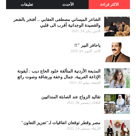
الاكثر قراءة
الأحدث
تعليقات
الشاعر الميساني مصطفى العقابي .. أفتخر بالشعر
والقصيدة الوجدانية أقرب الى قلبي
الاثنين, يناير 18, 2021
ياحافر البير "!!
الأحد, أكتوبر 04, 2020
المذيعة الأردنية المتألقة خلود الحاج ديب : أيقونة
الإذاعة العربية، جمال وخفة ورشاقة وصوت رائع
الجمعة, يوليو 02, 2021
تقاليد الزواج عند الصابئة المندائيين
الثلاثاء, ديسمبر 06, 2022
مصر وقطر توقعان اتفاقيات لـ"تعزيز التعاون"
الأربعاء, سبتمبر 14, 2022