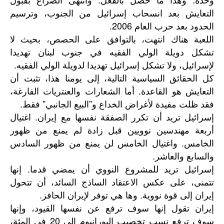
التعايش بعد انسحاب إسرائيل من الجنوب، وترسيم
الحدود بعد حرب العام 2006.
اللعبة هناك انتهت، بالتوافق على الحصص، بحيث لا
تشكل دويلة الولي الفقيه في جنوب لبنان تهديدا
لإسرائيل، ولا تشكل إسرائيل تهديدا لدويلة الولي الفقيه.
كل الحقائق السياسية التالية، إلى يومنا هذا، تثبت أن
التعايش هو القاعدة. أما الشعارات والعنتريات الفارغة،
فقد ظلت مفيدة لأغراض الخداع و”البيع الجانبي” فقط.
إسرائيل تريد أن تكرر الصفقة نفسها مع إيران. اغتيال
أربعة مهندسين نوويين قبل زادة لم يمنع من ظهور
الخامس. واغتيال الخامس لن يمنع من ظهور السادس
والسابع والعاشر.
إسرائيل تريد للمشروع النووي أن يمضي قدما. إنها
تتمنى، على عكس الاعتقاد الساذج السائد، أن تتحول
إيران إلى قوة نووية. وها هي توفر لإيران الحافز.
إيران تقول إنها سوف ترفع عن نفسها القيود، وإنها
سوف ترفع نسب تخصيب اليورانيوم إلى 20 في المئة،