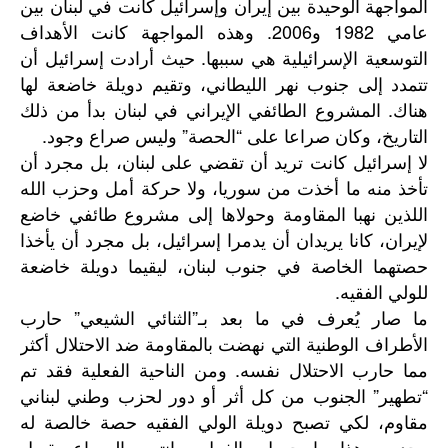
المواجهة الوحيدة بين إيران وإسرائيل كانت في لبنان بين
عامي 1982 و2006. وهذه المواجهة كانت الأهداف
التوسعية الإسرائيلية هي سببها. حيث أرادت إسرائيل أن
تتمدد إلى جنوب نهر الليطاني، وتقيم دويلة خاضعة لها
هناك. المشروع الطائفي الإيراني في لبنان بدأ من ذلك
التاريخ، وكان صراعا على “الحصة” وليس صراع وجود.
لا إسرائيل كانت تريد أن تقضي على لبنان، بل مجرد أن
تأخذ منه ما أخذت من سوريا، ولا حركة أمل وحزب الله
اللذين نهبا المقاومة وحولاها إلى مشروع طائفي خاضع
لإيران، كانا يريدان أن يدمرا إسرائيل، بل مجرد أن يأخذا
حصتهما الخاصة في جنوب لبنان، ليقيما دويلة خاضعة
للولي الفقيه.
ما صار يُعرف في ما بعد بـ”الثنائي الشيعي” حارب
الأطراف الوطنية التي نهضت بالمقاومة ضد الاحتلال أكثر
مما حارب الاحتلال نفسه. ومن الناحية الفعلية فقد تم
“تطهير” الجنوب من كل أثر أو دور لحزب وطني لبناني
مقاوم، لكي تصبح دويلة الولي الفقيه حصة خالصة له
وحده. وهذا ما حصل بالفعل. وانتهى الصراع بقبول