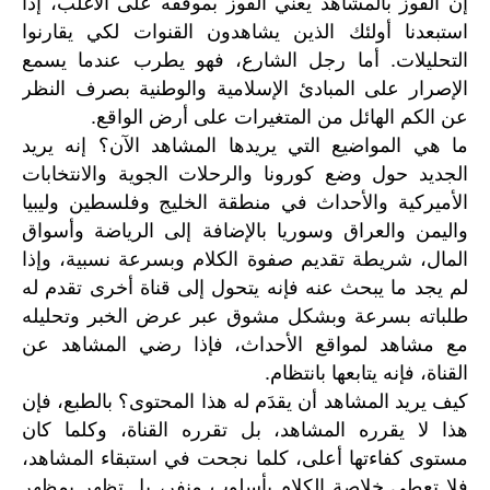
إن الفوز بالمشاهد يعني الفوز بموقفه على الأغلب، إذا
استبعدنا أولئك الذين يشاهدون القنوات لكي يقارنوا
التحليلات. أما رجل الشارع، فهو يطرب عندما يسمع
الإصرار على المبادئ الإسلامية والوطنية بصرف النظر
عن الكم الهائل من المتغيرات على أرض الواقع.
ما هي المواضيع التي يريدها المشاهد الآن؟ إنه يريد
الجديد حول وضع كورونا والرحلات الجوية والانتخابات
الأميركية والأحداث في منطقة الخليج وفلسطين وليبيا
واليمن والعراق وسوريا بالإضافة إلى الرياضة وأسواق
المال، شريطة تقديم صفوة الكلام وبسرعة نسبية، وإذا
لم يجد ما يبحث عنه فإنه يتحول إلى قناة أخرى تقدم له
طلباته بسرعة وبشكل مشوق عبر عرض الخبر وتحليله
مع مشاهد لمواقع الأحداث، فإذا رضي المشاهد عن
القناة، فإنه يتابعها بانتظام.
كيف يريد المشاهد أن يقدَم له هذا المحتوى؟ بالطبع، فإن
هذا لا يقرره المشاهد، بل تقرره القناة، وكلما كان
مستوى كفاءتها أعلى، كلما نجحت في استبقاء المشاهد،
فلا تعطي خلاصة الكلام بأسلوب منفر، بل تظهر بمظهر