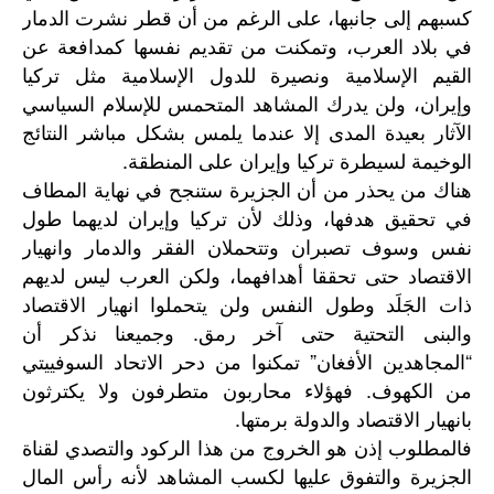
كسبهم إلى جانبها، على الرغم من أن قطر نشرت الدمار
في بلاد العرب، وتمكنت من تقديم نفسها كمدافعة عن
القيم الإسلامية ونصيرة للدول الإسلامية مثل تركيا
وإيران، ولن يدرك المشاهد المتحمس للإسلام السياسي
الآثار بعيدة المدى إلا عندما يلمس بشكل مباشر النتائج
الوخيمة لسيطرة تركيا وإيران على المنطقة.
هناك من يحذر من أن الجزيرة ستنجح في نهاية المطاف
في تحقيق هدفها، وذلك لأن تركيا وإيران لديهما طول
نفس وسوف تصبران وتتحملان الفقر والدمار وانهيار
الاقتصاد حتى تحققا أهدافهما، ولكن العرب ليس لديهم
ذات الجَلَد وطول النفس ولن يتحملوا انهيار الاقتصاد
والبنى التحتية حتى آخر رمق. وجميعنا نذكر أن
“المجاهدين الأفغان” تمكنوا من دحر الاتحاد السوفييتي
من الكهوف. فهؤلاء محاربون متطرفون ولا يكترثون
بانهيار الاقتصاد والدولة برمتها.
فالمطلوب إذن هو الخروج من هذا الركود والتصدي لقناة
الجزيرة والتفوق عليها لكسب المشاهد لأنه رأس المال