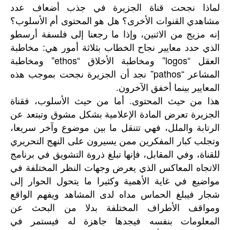
لماذا نجحت قناة الجزيرة في جذب أضعاف عدد
مشاهدي القنوات الأخرى؟ هل هو المحتوى أم الأسلوب؟
إنه مزيج من الاثنين، وإذا ما رجعنا إلى فلسفة أرسطو
الذي حدد معايير نجاح الخطاب بثلاثة أمور هي: مخاطبة
العقل “logos” ومخاطبة الأخلاق “ethos” ومخاطبة
المشاعر “pathos” نجد أن الجزيرة نجحت بموجب هذه
المعايير بينما أخفق الآخرون.
هذا من حيث المحتوى. أما من حيث الأسلوب، فقناة
الجزيرة تعرض المادة الإعلامية بشكل مشوق وتبتعد عن
الرتابة والملل، فهي تتنقل ما بين موضوع وآخر سريعا،
وتجلب كبار المفكرين ممن يسيرون على النهج التحريري
للقناة، وفي المقابل، فإنها تبلغ ذروة التشويق في برنامج
الاتجاه المعاكس الذي يعرض وجهات النظر المختلفة في
مواضيع في غاية الأهمية وكثيرا ما يتحول الحوار إلى
شجار فيبلغ الحماس مداه لدى المشاهد ويفهم الواقع
ومواقف الأطراف المختلفة بدلا من البحث عن
المعلومات بنفسه فيجدها جاهزة له فيستمر في