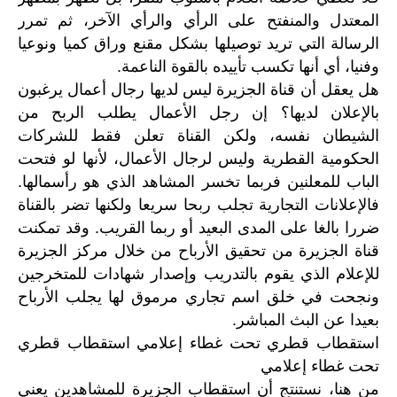
المعتدل والمنفتح على الرأي والرأي الآخر، ثم تمرر
الرسالة التي تريد توصيلها بشكل مقنع وراق كميا ونوعيا
وفنيا، أي أنها تكسب تأييده بالقوة الناعمة.
هل يعقل أن قناة الجزيرة ليس لديها رجال أعمال يرغبون
بالإعلان لديها؟ إن رجل الأعمال يطلب الربح من
الشيطان نفسه، ولكن القناة تعلن فقط للشركات
الحكومية القطرية وليس لرجال الأعمال، لأنها لو فتحت
الباب للمعلنين فربما تخسر المشاهد الذي هو رأسمالها.
فالإعلانات التجارية تجلب ربحا سريعا ولكنها تضر بالقناة
ضررا بالغا على المدى البعيد أو ربما القريب. وقد تمكنت
قناة الجزيرة من تحقيق الأرباح من خلال مركز الجزيرة
للإعلام الذي يقوم بالتدريب وإصدار شهادات للمتخرجين
ونجحت في خلق اسم تجاري مرموق لها يجلب الأرباح
بعيدا عن البث المباشر.
استقطاب قطري تحت غطاء إعلامي استقطاب قطري
تحت غطاء إعلامي
من هنا، نستنتج أن استقطاب الجزيرة للمشاهدين يعني